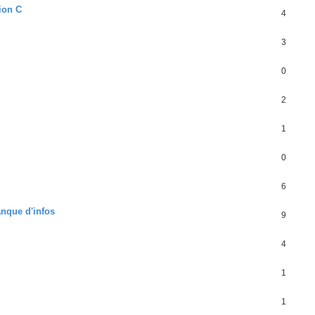
ion C
4
3
0
2
1
0
6
anque d'infos
9
4
1
1