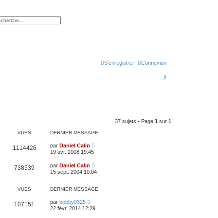
rcher
herche avancée
S’enregistrer
Connexion
R
e
c
h
37 sujets • Page
1
sur
1
e
VUES
DERNIER MESSAGE
r
par
Daniel Calin
c
1114426
19 avr. 2008 19:45
h
par
Daniel Calin
738539
e
15 sept. 2004 10:04
r
VUES
DERNIER MESSAGE
par
bobby0325
107151
22 févr. 2014 12:29