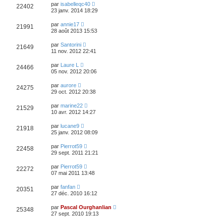
par
isabelleqc40
22402
23 janv. 2014 18:29
par
annie17
21991
28 août 2013 15:53
par
Santorini
21649
11 nov. 2012 22:41
par
Laure L
24466
05 nov. 2012 20:06
par
aurore
24275
29 oct. 2012 20:38
par
marine22
21529
10 avr. 2012 14:27
par
lucane9
21918
25 janv. 2012 08:09
par
Pierrot59
22458
29 sept. 2011 21:21
par
Pierrot59
22272
07 mai 2011 13:48
par
fanfan
20351
27 déc. 2010 16:12
par
Pascal Ourghanlian
25348
27 sept. 2010 19:13