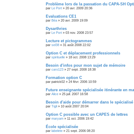
Problème lors de la passation du CAPA-SH Opt
par
Le Port
»
20 avr. 2009 20:36
Evaluations CE1
par
Béa
»
20 avr. 2009 19:09
Dysarthries
par
Le Port
»
03 nov. 2008 23:57
Lecture et pictogrammes
par
sel38
»
31 août 2008 22:02
Option C et déplacement professionnels
par
spirituelle
»
18 oct. 2008 13:29
Besoin d'infos pour mon sujet de mémoire
par
caro123
»
27 sept. 2008 18:38
Formation option C
par
patrick02
»
24 févr. 2006 10:59
Future enseignante spécialisée itinérante en m
par
Alice
»
25 juil. 2007 16:58
Besoin d'aide pour démarrer dans le spécialisé
par
Tigli
»
10 août 2007 20:04
Option C possible avec un CAPES de lettres
par
maryam
»
11 oct. 2006 19:42
École spécialisée
par
labelete
»
21 sept. 2006 08:20