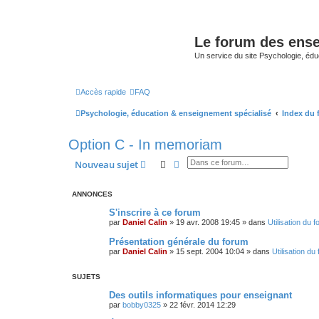
Le forum des ense
Un service du site Psychologie, édu
Accès rapide
FAQ
Psychologie, éducation & enseignement spécialisé
Index du
Option C - In memoriam
Rechercher
Recherche avancée
Nouveau sujet
ANNONCES
S'inscrire à ce forum
par
Daniel Calin
»
19 avr. 2008 19:45
» dans
Utilisation du 
Présentation générale du forum
par
Daniel Calin
»
15 sept. 2004 10:04
» dans
Utilisation du
SUJETS
Des outils informatiques pour enseignant
par
bobby0325
»
22 févr. 2014 12:29