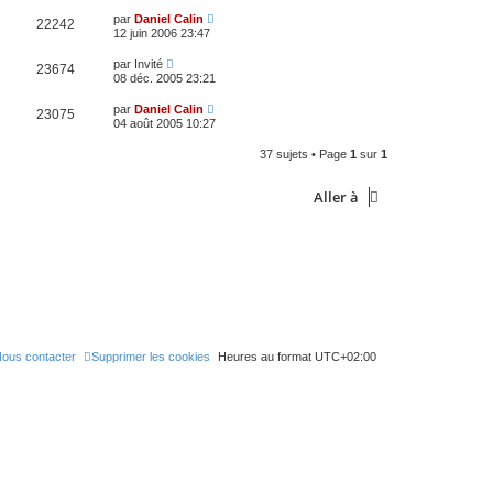
par
Daniel Calin
22242
12 juin 2006 23:47
par
Invité
23674
08 déc. 2005 23:21
par
Daniel Calin
23075
04 août 2005 10:27
37 sujets • Page
1
sur
1
Aller à
ous contacter
Supprimer les cookies
Heures au format
UTC+02:00