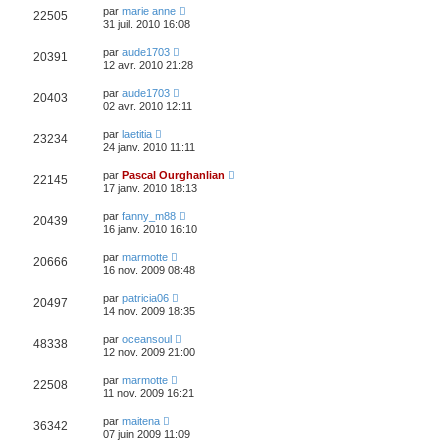
par
marie anne
22505
31 juil. 2010 16:08
par
aude1703
20391
12 avr. 2010 21:28
par
aude1703
20403
02 avr. 2010 12:11
par
laetitia
23234
24 janv. 2010 11:11
par
Pascal Ourghanlian
22145
17 janv. 2010 18:13
par
fanny_m88
20439
16 janv. 2010 16:10
par
marmotte
20666
16 nov. 2009 08:48
par
patricia06
20497
14 nov. 2009 18:35
par
oceansoul
48338
12 nov. 2009 21:00
par
marmotte
22508
11 nov. 2009 16:21
par
maitena
36342
07 juin 2009 11:09