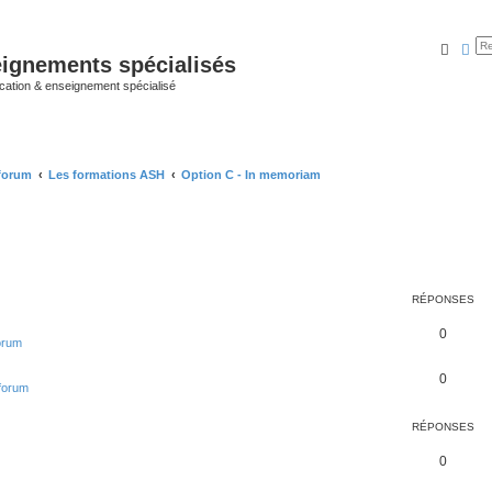
Reche
Rec
ignements spécialisés
cation & enseignement spécialisé
 forum
Les formations ASH
Option C - In memoriam
RÉPONSES
0
forum
0
 forum
RÉPONSES
0