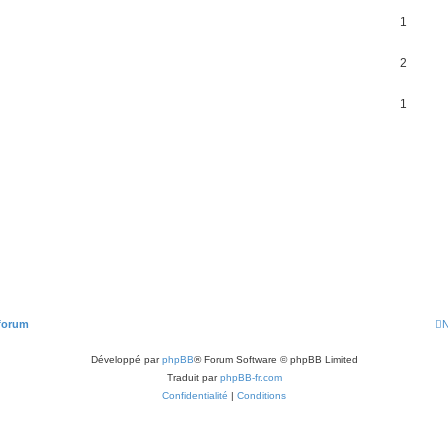
1
2
1
 forum
N
Développé par
phpBB
® Forum Software © phpBB Limited
Traduit par
phpBB-fr.com
Confidentialité
|
Conditions