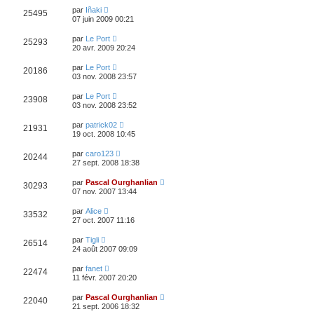
par
Iñaki
25495
07 juin 2009 00:21
par
Le Port
25293
20 avr. 2009 20:24
par
Le Port
20186
03 nov. 2008 23:57
par
Le Port
23908
03 nov. 2008 23:52
par
patrick02
21931
19 oct. 2008 10:45
par
caro123
20244
27 sept. 2008 18:38
par
Pascal Ourghanlian
30293
07 nov. 2007 13:44
par
Alice
33532
27 oct. 2007 11:16
par
Tigli
26514
24 août 2007 09:09
par
fanet
22474
11 févr. 2007 20:20
par
Pascal Ourghanlian
22040
21 sept. 2006 18:32