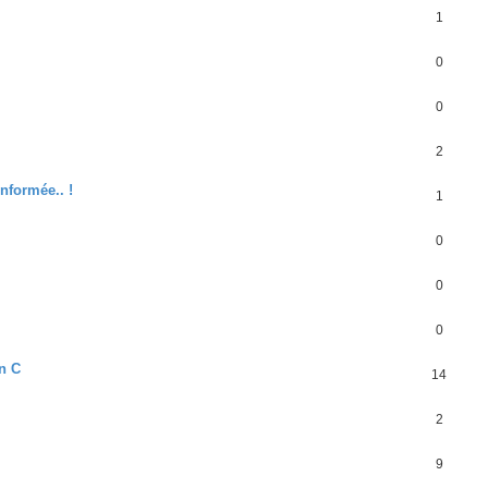
1
0
0
2
nformée.. !
1
0
0
0
n C
14
2
9