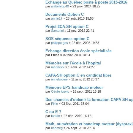
Échange au Québec poste à poste 2015-2016
par
isabelleqc40
»
23 janv. 2014 18:29
Documents Option C
par
annie17
»
28 août 2013 15:53
Projet 2CA-SH option C
par
Santorini
»
11 nov. 2012 22:41
SOS séquence option C
par
philippe ges
»
22 déc. 2008 19:58
Echange direction école spécialisée
par
Pfries
»
02 nov. 2004 10:51
Mémoire sur l'école à l'hopital
par
marine22
»
10 avr. 2012 14:27
CAPA-SH option C en candidat libre
par
annebobine
»
11 janv. 2012 20:37
Mémoire EPS handicap moteur
par
Cécile louvic
»
18 sept. 2011 16:18
Des chances d'obtenir la formation CAPA SH op
par
Pixie
»
03 févr. 2011 15:04
C ou E ?
par
fanfan
»
27 déc. 2010 16:12
Math, numération et handicap moteur (dyspraxie
par
benmeg
»
26 sept. 2010 20:14