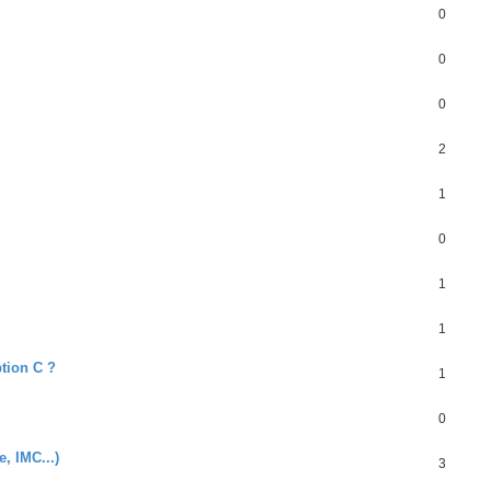
0
0
0
2
1
0
1
1
tion C ?
1
0
, IMC...)
3