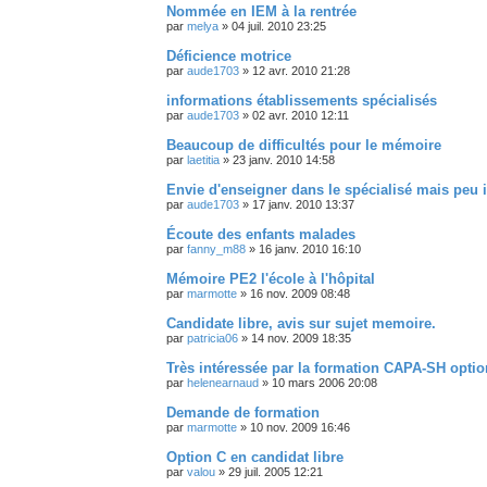
Nommée en IEM à la rentrée
par
melya
»
04 juil. 2010 23:25
Déficience motrice
par
aude1703
»
12 avr. 2010 21:28
informations établissements spécialisés
par
aude1703
»
02 avr. 2010 12:11
Beaucoup de difficultés pour le mémoire
par
laetitia
»
23 janv. 2010 14:58
Envie d'enseigner dans le spécialisé mais peu i
par
aude1703
»
17 janv. 2010 13:37
Écoute des enfants malades
par
fanny_m88
»
16 janv. 2010 16:10
Mémoire PE2 l'école à l'hôpital
par
marmotte
»
16 nov. 2009 08:48
Candidate libre, avis sur sujet memoire.
par
patricia06
»
14 nov. 2009 18:35
Très intéressée par la formation CAPA-SH optio
par
helenearnaud
»
10 mars 2006 20:08
Demande de formation
par
marmotte
»
10 nov. 2009 16:46
Option C en candidat libre
par
valou
»
29 juil. 2005 12:21