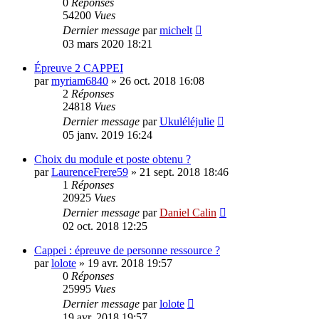
0
Réponses
54200
Vues
Dernier message
par
michelt
03 mars 2020 18:21
Épreuve 2 CAPPEI
par
myriam6840
»
26 oct. 2018 16:08
2
Réponses
24818
Vues
Dernier message
par
Ukuléléjulie
05 janv. 2019 16:24
Choix du module et poste obtenu ?
par
LaurenceFrere59
»
21 sept. 2018 18:46
1
Réponses
20925
Vues
Dernier message
par
Daniel Calin
02 oct. 2018 12:25
Cappei : épreuve de personne ressource ?
par
lolote
»
19 avr. 2018 19:57
0
Réponses
25995
Vues
Dernier message
par
lolote
19 avr. 2018 19:57