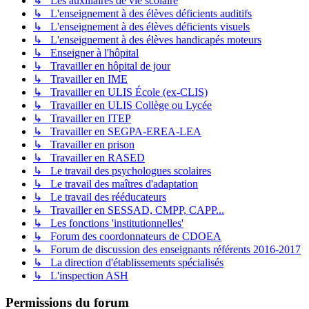
↳ Les auxiliaires de vie scolaire
↳ L'enseignement à des élèves déficients auditifs
↳ L'enseignement à des élèves déficients visuels
↳ L'enseignement à des élèves handicapés moteurs
↳ Enseigner à l'hôpital
↳ Travailler en hôpital de jour
↳ Travailler en IME
↳ Travailler en ULIS École (ex-CLIS)
↳ Travailler en ULIS Collège ou Lycée
↳ Travailler en ITEP
↳ Travailler en SEGPA-EREA-LEA
↳ Travailler en prison
↳ Travailler en RASED
↳ Le travail des psychologues scolaires
↳ Le travail des maîtres d'adaptation
↳ Le travail des rééducateurs
↳ Travailler en SESSAD, CMPP, CAPP...
↳ Les fonctions 'institutionnelles'
↳ Forum des coordonnateurs de CDOEA
↳ Forum de discussion des enseignants référents 2016-2017
↳ La direction d'établissements spécialisés
↳ L'inspection ASH
Permissions du forum