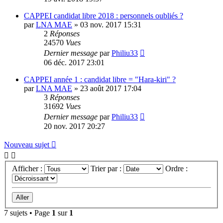
CAPPEI candidat libre 2018 : personnels oubliés ?
par
LNA MAE
»
03 nov. 2017 15:31
2
Réponses
24570
Vues
Dernier message
par
Philiu33
06 déc. 2017 23:01
CAPPEI année 1 : candidat libre = "Hara-kiri" ?
par
LNA MAE
»
23 août 2017 17:04
3
Réponses
31692
Vues
Dernier message
par
Philiu33
20 nov. 2017 20:27
Nouveau sujet
Afficher :
Trier par :
Ordre :
7 sujets • Page
1
sur
1