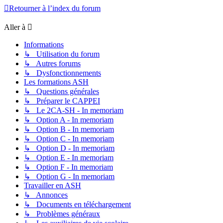
Retourner à l’index du forum
Aller à
Informations
↳ Utilisation du forum
↳ Autres forums
↳ Dysfonctionnements
Les formations ASH
↳ Questions générales
↳ Préparer le CAPPEI
↳ Le 2CA-SH - In memoriam
↳ Option A - In memoriam
↳ Option B - In memoriam
↳ Option C - In memoriam
↳ Option D - In memoriam
↳ Option E - In memoriam
↳ Option F - In memoriam
↳ Option G - In memoriam
Travailler en ASH
↳ Annonces
↳ Documents en téléchargement
↳ Problèmes généraux