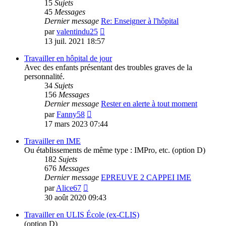
15
Sujets
45
Messages
Dernier message
Re: Enseigner à l'hôpital
Voir
par
valentindu25
le
13 juil. 2021 18:57
dernier
message
Travailler en hôpital de jour
Avec des enfants présentant des troubles graves de la
personnalité.
34
Sujets
156
Messages
Dernier message
Rester en alerte à tout moment
Voir
par
Fanny58
le
17 mars 2023 07:44
dernier
message
Travailler en IME
Ou établissements de même type : IMPro, etc. (option D)
182
Sujets
676
Messages
Dernier message
EPREUVE 2 CAPPEI IME
Voir
par
Alice67
le
30 août 2020 09:43
dernier
message
Travailler en ULIS École (ex-CLIS)
(option D)