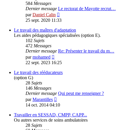
584
Messages
Dernier message
Le rectorat de Mayotte recrut…
Voir
par
Daniel Calin
le
25 sept. 2020 11:33
dernier
message
Le travail des maîtres d'adaptation
Les aides pédagogiques spécialisées (option E).
102
Sujets
472
Messages
Dernier message
Re: Présenter le travail du m…
Voir
par
mohamed
le
22 sept. 2023 16:25
dernier
message
Le travail des rééducateurs
(option G)
28
Sujets
146
Messages
Dernier message
Qui peut me renseigner ?
Voir
par
Marantilles
le
14 oct. 2014 04:10
dernier
message
Travailler en SESSAD, CMPP, CAPP...
Ou autres services de soins ambulatoires
28
Sujets