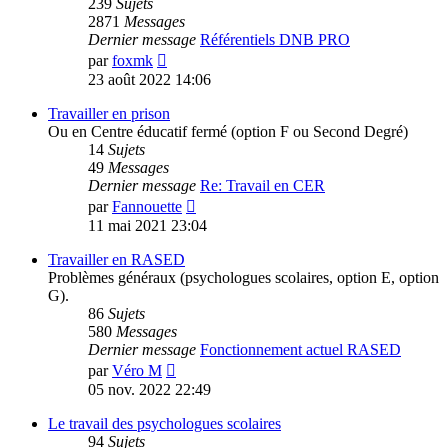
239
Sujets
2871
Messages
Dernier message
Référentiels DNB PRO
Voir
par
foxmk
le
23 août 2022 14:06
dernier
message
Travailler en prison
Ou en Centre éducatif fermé (option F ou Second Degré)
14
Sujets
49
Messages
Dernier message
Re: Travail en CER
Voir
par
Fannouette
le
11 mai 2021 23:04
dernier
message
Travailler en RASED
Problèmes généraux (psychologues scolaires, option E, option
G).
86
Sujets
580
Messages
Dernier message
Fonctionnement actuel RASED
Voir
par
Véro M
le
05 nov. 2022 22:49
dernier
message
Le travail des psychologues scolaires
94
Sujets