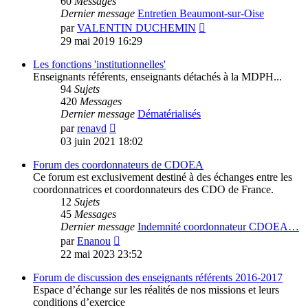
60
Messages
Dernier message
Entretien Beaumont-sur-Oise
Voir
par
VALENTIN DUCHEMIN
le
29 mai 2019 16:29
dernier
message
Les fonctions 'institutionnelles'
Enseignants référents, enseignants détachés à la MDPH...
94
Sujets
420
Messages
Dernier message
Dématérialisés
Voir
par
renavd
le
03 juin 2021 18:02
dernier
message
Forum des coordonnateurs de CDOEA
Ce forum est exclusivement destiné à des échanges entre les
coordonnatrices et coordonnateurs des CDO de France.
12
Sujets
45
Messages
Dernier message
Indemnité coordonnateur CDOEA…
Voir
par
Enanou
le
22 mai 2023 23:52
dernier
message
Forum de discussion des enseignants référents 2016-2017
Espace d’échange sur les réalités de nos missions et leurs
conditions d’exercice