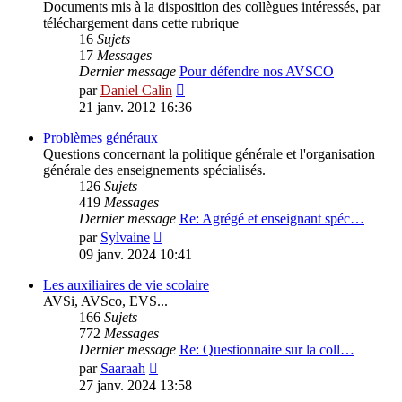
Documents mis à la disposition des collègues intéressés, par
téléchargement dans cette rubrique
16
Sujets
17
Messages
Dernier message
Pour défendre nos AVSCO
Voir
par
Daniel Calin
le
21 janv. 2012 16:36
dernier
message
Problèmes généraux
Questions concernant la politique générale et l'organisation
générale des enseignements spécialisés.
126
Sujets
419
Messages
Dernier message
Re: Agrégé et enseignant spéc…
Voir
par
Sylvaine
le
09 janv. 2024 10:41
dernier
message
Les auxiliaires de vie scolaire
AVSi, AVSco, EVS...
166
Sujets
772
Messages
Dernier message
Re: Questionnaire sur la coll…
Voir
par
Saaraah
le
27 janv. 2024 13:58
dernier