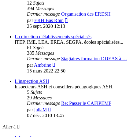
12
Sujets
394
Messages
Dernier message
Organisation des ERESH
Voir
par
ERH Bas Rhin
le
25 sept. 2020 12:13
dernier
message
La direction d'établissements spécialisés
ITEP, IME, LEA, EREA, SEGPA, écoles spécialisées...
61
Sujets
385
Messages
Dernier message
Stagiaires formation DDEAS à …
Voir
par
Ambrine
le
15 mars 2022 22:50
dernier
message
L'inspection ASH
Inspecteurs ASH et conseillers pédagogiques ASH.
5
Sujets
29
Messages
Dernier message
Re: Passer le CAFIPEMF
Voir
par
juliaM
le
07 déc. 2010 13:45
dernier
message
Aller à