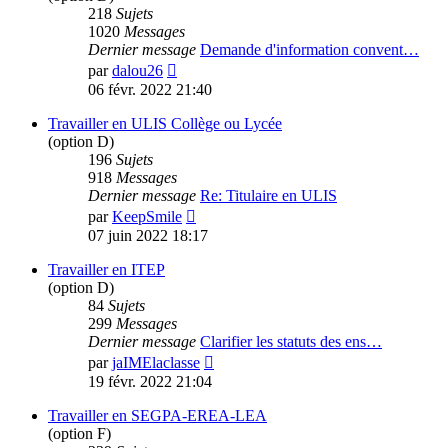
218
Sujets
1020
Messages
Dernier message
Demande d'information convent…
Voir
par
dalou26
le
06 févr. 2022 21:40
dernier
message
Travailler en ULIS Collège ou Lycée
(option D)
196
Sujets
918
Messages
Dernier message
Re: Titulaire en ULIS
Voir
par
KeepSmile
le
07 juin 2022 18:17
dernier
message
Travailler en ITEP
(option D)
84
Sujets
299
Messages
Dernier message
Clarifier les statuts des ens…
Voir
par
jaIMElaclasse
le
19 févr. 2022 21:04
dernier
message
Travailler en SEGPA-EREA-LEA
(option F)