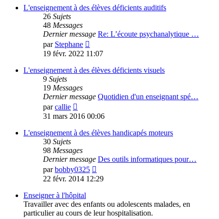
message
L'enseignement à des élèves déficients auditifs
26
Sujets
48
Messages
Dernier message
Re: L’écoute psychanalytique …
Voir
par
Stephane
le
19 févr. 2022 11:07
dernier
message
L'enseignement à des élèves déficients visuels
9
Sujets
19
Messages
Dernier message
Quotidien d'un enseignant spé…
Voir
par
callie
le
31 mars 2016 00:06
dernier
message
L'enseignement à des élèves handicapés moteurs
30
Sujets
98
Messages
Dernier message
Des outils informatiques pour…
Voir
par
bobby0325
le
22 févr. 2014 12:29
dernier
message
Enseigner à l'hôpital
Travailler avec des enfants ou adolescents malades, en
particulier au cours de leur hospitalisation.