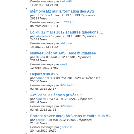
Dernier message
par
karine60
11 mars 2013 21:50
Mémoire M2 sur la formation des AVS
par
LILY269
»
13 févr. 2013 10:13
3
Réponses
26213
Vues
Dernier message
par
LILY269
05 mars 2013 17:04
Loi du 12 mars 2012 et autres questions ....
par
jablonski
»
17 janv. 2013 15:48
2
Réponses
24049
Vues
Dernier message
par
jablonski
19 janv. 2013 14:32
Nouveau décret AVS : Aide mutualisée
par
stevil
»
03 août 2012 15:58
1
Réponses
23144
Vues
Dernier message
par
stevil
12 sept. 2012 17:57
Départ d'un AVS
par
babane 974
»
09 févr. 2012 02:17
3
Réponses
25480
Vues
Dernier message
par
B-Michel
03 juil. 2012 22:17
AVS dans les écoles privées ?
par
agnesk
»
24 avr. 2012 08:24
3
Réponses
48004
Vues
Dernier message
par
B-Michel
03 juil. 2012 21:53
Entretien avec un(e) AVS dans le cadre d'un M2
par
geekie
»
20 mai 2012 19:50
0
Réponses
21820
Vues
Dernier message
par
geekie
20 mai 2012 19:50