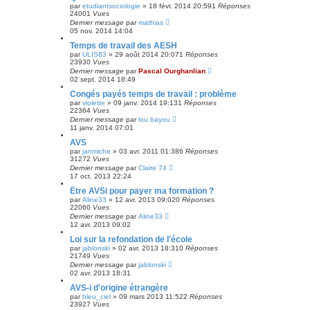
par
etudiantsociologie
»
18 févr. 2014 20:59
1
Réponses
24001
Vues
Dernier message
par
mathias
05 nov. 2014 14:04
Temps de travail des AESH
par
ULIS83
»
29 août 2014 20:07
1
Réponses
23930
Vues
Dernier message
par
Pascal Ourghanlian
02 sept. 2014 18:49
Congés payés temps de travail : problème
par
violette
»
09 janv. 2014 19:13
1
Réponses
22364
Vues
Dernier message
par
lou bayou
11 janv. 2014 07:01
AVS
par
janmiche
»
03 avr. 2011 01:38
6
Réponses
31272
Vues
Dernier message
par
Claire 74
17 oct. 2013 22:24
Être AVSi pour payer ma formation ?
par
Aline33
»
12 avr. 2013 09:02
0
Réponses
22060
Vues
Dernier message
par
Aline33
12 avr. 2013 09:02
Loi sur la refondation de l'école
par
jablonski
»
02 avr. 2013 18:31
0
Réponses
21749
Vues
Dernier message
par
jablonski
02 avr. 2013 18:31
AVS-i d'origine étrangère
par
bleu_ciel
»
09 mars 2013 11:52
2
Réponses
23927
Vues