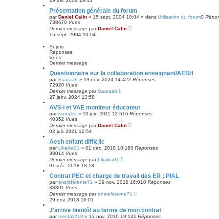
19 avr. 2008 19:45
Présentation générale du forum
par
Daniel Calin
»
15 sept. 2004 10:04
» dans
Utilisation du forum
0
Répo
738670
Vues
Dernier message
par
Daniel Calin
15 sept. 2004 10:04
Sujets
Réponses
Vues
Dernier message
Questionnaire sur la collaboration enseignant/AESH
par
Saaraah
»
19 nov. 2023 14:42
2
Réponses
72920
Vues
Dernier message
par
Saaraah
27 janv. 2024 13:58
AVS-i et VAE moniteur éducateur
par
ivanalex
»
10 juin 2011 12:51
6
Réponses
40352
Vues
Dernier message
par
Daniel Calin
02 juil. 2021 12:54
Aesh enfant difficile
par
Likaika01
»
01 déc. 2018 18:18
0
Réponses
38014
Vues
Dernier message
par
Likaika01
01 déc. 2018 18:18
Contrat PEC et charge de travail des ER ; PIAL
par
ensréférente71
»
29 nov. 2018 16:01
0
Réponses
33391
Vues
Dernier message
par
ensréférente71
29 nov. 2018 16:01
J'arrive bientôt au terme de mon contrat
par
mentali210
»
13 nov. 2016 19:13
1
Réponses