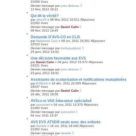
21009
Vues
Dernier message
par
yves delavau
13 févr. 2012 18:21
Qui dit la vérité?
par
aline29
»
08 févr. 2012 16:51
1
Réponses
22283
Vues
Dernier message
par
Daniel Calin
08 févr. 2012 19:45
Demande D'AVS-CO en CLIS
par
Maikresse Caro
»
09 oct. 2011 20:35
1
Réponses
22510
Vues
Dernier message
par
barbaquiplane
25 janv. 2012 14:02
Une décision favorable aux EVS
par
Daniel Calin
»
06 janv. 2012 15:37
2
Réponses
24221
Vues
Dernier message
par
yves delavau
23 janv. 2012 18:42
Assistants de scolarisation et notifications mutualisées
par
B-Michel
»
10 déc. 2011 22:00
5
Réponses
28237
Vues
Dernier message
par
Daniel Calin
18 déc. 2011 18:00
AVSco et VAE éducateur spécialisé
par
zoeosoleil
»
04 nov. 2011 13:37
0
Réponses
21483
Vues
Dernier message
par
zoeosoleil
04 nov. 2011 13:37
AVS EVS ATSEM seuls avec des enfants
par
daniele
»
16 oct. 2011 18:44
0
Réponses
21362
Vues
Dernier message
par
daniele