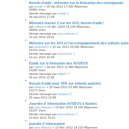
Besoin d'aide : mémoire sur la formation des enseignants
par
queiijo
»
16 mai 2012 17:28
0
Réponses
20981
Vues
Dernier message
par
queiijo
16 mai 2012 17:28
Mémoire master 2 sur les AVS, besoin d'aide !
par
criffault
»
15 déc. 2010 16:13
9
Réponses
36606
Vues
Dernier message
par
yves delavau
10 avr. 2012 19:41
Mémoire sur les AVS et l'accompagnement des enfants autis
par
séverine51
»
10 avr. 2012 10:36
0
Réponses
21224
Vues
Dernier message
par
séverine51
10 avr. 2012 10:36
Etude sur la formation des AVS/EVS
par
milie67
»
04 avr. 2012 11:58
0
Réponses
21185
Vues
Dernier message
par
milie67
04 avr. 2012 11:58
Besoin d'aide pour TER sur enfants autistes
par
mimysun
»
25 mars 2012 22:59
0
Réponses
21173
Vues
Dernier message
par
mimysun
25 mars 2012 22:59
Journée d' information AVS/EVS à Nantes
par
yves delavau
»
13 févr. 2012 18:23
0
Réponses
21227
Vues
Dernier message
par
yves delavau
13 févr. 2012 18:23
journée d' information
par
yves delavau
»
13 févr. 2012 18:21
0
Réponses