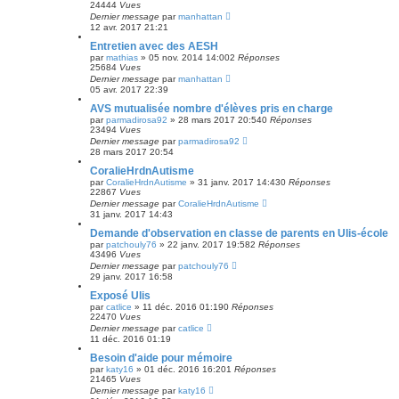
24444
Vues
Dernier message
par
manhattan
12 avr. 2017 21:21
Entretien avec des AESH
par
mathias
»
05 nov. 2014 14:00
2
Réponses
25684
Vues
Dernier message
par
manhattan
05 avr. 2017 22:39
AVS mutualisée nombre d'élèves pris en charge
par
parmadirosa92
»
28 mars 2017 20:54
0
Réponses
23494
Vues
Dernier message
par
parmadirosa92
28 mars 2017 20:54
CoralieHrdnAutisme
par
CoralieHrdnAutisme
»
31 janv. 2017 14:43
0
Réponses
22867
Vues
Dernier message
par
CoralieHrdnAutisme
31 janv. 2017 14:43
Demande d'observation en classe de parents en Ulis-école
par
patchouly76
»
22 janv. 2017 19:58
2
Réponses
43496
Vues
Dernier message
par
patchouly76
29 janv. 2017 16:58
Exposé Ulis
par
catlice
»
11 déc. 2016 01:19
0
Réponses
22470
Vues
Dernier message
par
catlice
11 déc. 2016 01:19
Besoin d'aide pour mémoire
par
katy16
»
01 déc. 2016 16:20
1
Réponses
21465
Vues
Dernier message
par
katy16