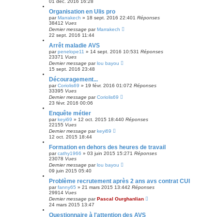
01 déc. 2016 16:28
Organisation en Ulis pro
par
Marrakech
»
18 sept. 2016 22:40
1
Réponses
38412
Vues
Dernier message
par
Marrakech
22 sept. 2016 11:44
Arrêt maladie AVS
par
penelope11
»
14 sept. 2016 10:53
1
Réponses
23371
Vues
Dernier message
par
lou bayou
15 sept. 2016 23:48
Découragement...
par
Coriolis69
»
19 févr. 2016 01:07
2
Réponses
33395
Vues
Dernier message
par
Coriolis69
23 févr. 2016 00:06
Enquête métier
par
keyi69
»
12 oct. 2015 18:44
0
Réponses
22155
Vues
Dernier message
par
keyi69
12 oct. 2015 18:44
Formation en dehors des heures de travail
par
cathy1966
»
03 juin 2015 15:27
1
Réponses
23078
Vues
Dernier message
par
lou bayou
09 juin 2015 05:40
Problème recrutement après 2 ans avs contrat CUI
par
fanny65
»
21 mars 2015 13:44
2
Réponses
29914
Vues
Dernier message
par
Pascal Ourghanlian
24 mars 2015 13:47
Questionnaire à l'attention des AVS