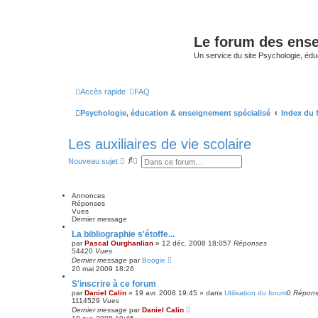
Le forum des ense
Un service du site Psychologie, édu
Accès rapide
FAQ
Psychologie, éducation & enseignement spécialisé
Index du
Les auxiliaires de vie scolaire
R
R
Nouveau sujet
e
e
c
c
h
h
e
e
Annonces
r
r
Réponses
c
c
Vues
h
h
Dernier message
e
e
La bibliographie s'étoffe...
r
a
par
Pascal Ourghanlian
»
12 déc. 2008 18:05
7
Réponses
v
54420
Vues
a
Dernier message
par
Boogie
n
20 mai 2009 18:26
c
é
S'inscrire à ce forum
e
par
Daniel Calin
»
19 avr. 2008 19:45
» dans
Utilisation du forum
0
Répon
1114529
Vues
Dernier message
par
Daniel Calin