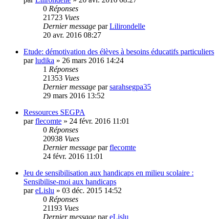
0
Réponses
21723
Vues
Dernier message
par
Lilirondelle
20 avr. 2016 08:27
Etude: démotivation des élèves à besoins éducatifs particuliers
par
ludika
»
26 mars 2016 14:24
1
Réponses
21353
Vues
Dernier message
par
sarahsegpa35
29 mars 2016 13:52
Ressources SEGPA
par
flecomte
»
24 févr. 2016 11:01
0
Réponses
20938
Vues
Dernier message
par
flecomte
24 févr. 2016 11:01
Jeu de sensibilisation aux handicaps en milieu scolaire :
Sensibilise-moi aux handicaps
par
eLislu
»
03 déc. 2015 14:52
0
Réponses
21193
Vues
Dernier message
par
eLislu