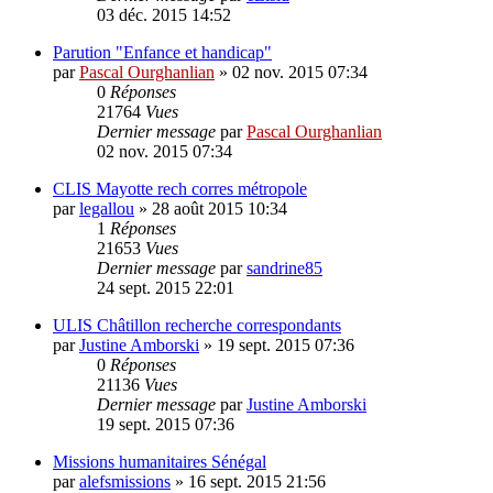
03 déc. 2015 14:52
Parution "Enfance et handicap"
par
Pascal Ourghanlian
»
02 nov. 2015 07:34
0
Réponses
21764
Vues
Dernier message
par
Pascal Ourghanlian
02 nov. 2015 07:34
CLIS Mayotte rech corres métropole
par
legallou
»
28 août 2015 10:34
1
Réponses
21653
Vues
Dernier message
par
sandrine85
24 sept. 2015 22:01
ULIS Châtillon recherche correspondants
par
Justine Amborski
»
19 sept. 2015 07:36
0
Réponses
21136
Vues
Dernier message
par
Justine Amborski
19 sept. 2015 07:36
Missions humanitaires Sénégal
par
alefsmissions
»
16 sept. 2015 21:56