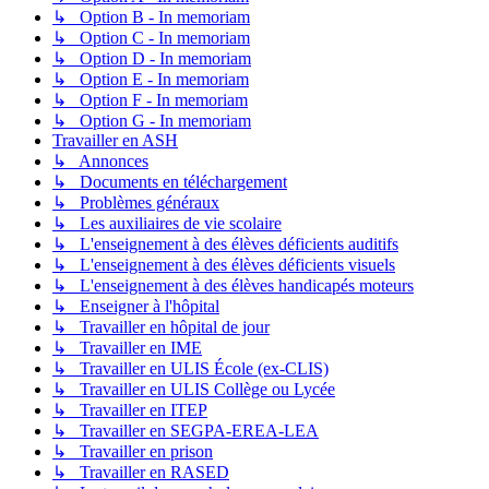
↳ Option B - In memoriam
↳ Option C - In memoriam
↳ Option D - In memoriam
↳ Option E - In memoriam
↳ Option F - In memoriam
↳ Option G - In memoriam
Travailler en ASH
↳ Annonces
↳ Documents en téléchargement
↳ Problèmes généraux
↳ Les auxiliaires de vie scolaire
↳ L'enseignement à des élèves déficients auditifs
↳ L'enseignement à des élèves déficients visuels
↳ L'enseignement à des élèves handicapés moteurs
↳ Enseigner à l'hôpital
↳ Travailler en hôpital de jour
↳ Travailler en IME
↳ Travailler en ULIS École (ex-CLIS)
↳ Travailler en ULIS Collège ou Lycée
↳ Travailler en ITEP
↳ Travailler en SEGPA-EREA-LEA
↳ Travailler en prison
↳ Travailler en RASED