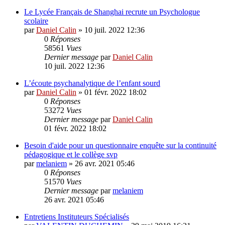
Le Lycée Français de Shanghai recrute un Psychologue
scolaire
par
Daniel Calin
»
10 juil. 2022 12:36
0
Réponses
58561
Vues
Dernier message
par
Daniel Calin
10 juil. 2022 12:36
L’écoute psychanalytique de l’enfant sourd
par
Daniel Calin
»
01 févr. 2022 18:02
0
Réponses
53272
Vues
Dernier message
par
Daniel Calin
01 févr. 2022 18:02
Besoin d'aide pour un questionnaire enquête sur la continuité
pédagogique et le collège svp
par
melaniem
»
26 avr. 2021 05:46
0
Réponses
51570
Vues
Dernier message
par
melaniem
26 avr. 2021 05:46
Entretiens Instituteurs Spécialisés