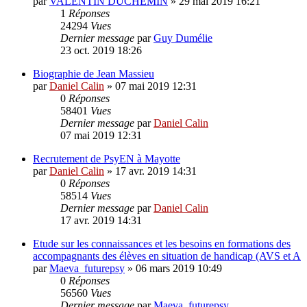
par
VALENTIN DUCHEMIN
»
29 mai 2019 16:21
1
Réponses
24294
Vues
Dernier message
par
Guy Dumélie
23 oct. 2019 18:26
Biographie de Jean Massieu
par
Daniel Calin
»
07 mai 2019 12:31
0
Réponses
58401
Vues
Dernier message
par
Daniel Calin
07 mai 2019 12:31
Recrutement de PsyEN à Mayotte
par
Daniel Calin
»
17 avr. 2019 14:31
0
Réponses
58514
Vues
Dernier message
par
Daniel Calin
17 avr. 2019 14:31
Etude sur les connaissances et les besoins en formations des
accompagnants des élèves en situation de handicap (AVS et A
par
Maeva_futurepsy
»
06 mars 2019 10:49
0
Réponses
56560
Vues
Dernier message
par
Maeva_futurepsy