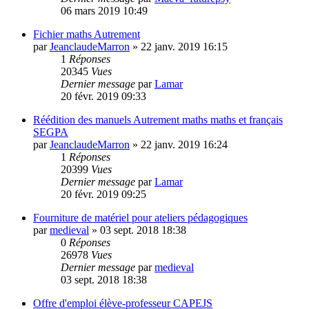
06 mars 2019 10:49
Fichier maths Autrement
par
JeanclaudeMarron
»
22 janv. 2019 16:15
1
Réponses
20345
Vues
Dernier message
par
Lamar
20 févr. 2019 09:33
Réédition des manuels Autrement maths maths et français
SEGPA
par
JeanclaudeMarron
»
22 janv. 2019 16:24
1
Réponses
20399
Vues
Dernier message
par
Lamar
20 févr. 2019 09:25
Fourniture de matériel pour ateliers pédagogiques
par
medieval
»
03 sept. 2018 18:38
0
Réponses
26978
Vues
Dernier message
par
medieval
03 sept. 2018 18:38
Offre d'emploi élève-professeur CAPEJS