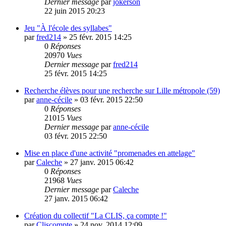
Dernier message
par
jokerson
22 juin 2015 20:23
Jeu "À l'école des syllabes"
par
fred214
»
25 févr. 2015 14:25
0
Réponses
20970
Vues
Dernier message
par
fred214
25 févr. 2015 14:25
Recherche élèves pour une recherche sur Lille métropole (59)
par
anne-cécile
»
03 févr. 2015 22:50
0
Réponses
21015
Vues
Dernier message
par
anne-cécile
03 févr. 2015 22:50
Mise en place d'une activité "promenades en attelage"
par
Caleche
»
27 janv. 2015 06:42
0
Réponses
21968
Vues
Dernier message
par
Caleche
27 janv. 2015 06:42
Création du collectif "La CLIS, ça compte !"
par
Cliscompte
»
24 nov. 2014 12:09