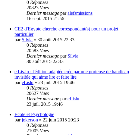
0
Réponses
20823
Vues
Dernier message
par
alefsmissions
16 sept. 2015 21:56
CE2 d'Egypte cherche correspondant(s) pour un projet
particulier
par
Silvia
»
30 août 2015 22:33
0
Réponses
20583
Vues
Dernier message
par
Silvia
30 août 2015 22:33
e Lis-lu : l'édition adaptée crée par une porteuse de handicap
invisible qui aime lire et faire lire
par
eLislu
»
23 juil. 2015 19:46
0
Réponses
20627
Vues
Dernier message
par
eLislu
23 juil. 2015 19:46
Ecole et Psychologie
par
jokerson
»
22 juin 2015 20:23
0
Réponses
21005
Vues