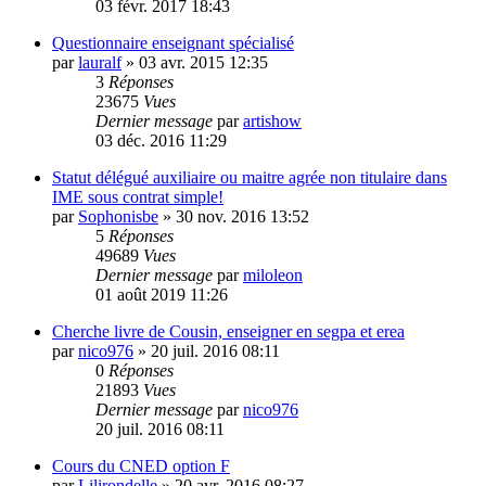
03 févr. 2017 18:43
Questionnaire enseignant spécialisé
par
lauralf
»
03 avr. 2015 12:35
3
Réponses
23675
Vues
Dernier message
par
artishow
03 déc. 2016 11:29
Statut délégué auxiliaire ou maitre agrée non titulaire dans
IME sous contrat simple!
par
Sophonisbe
»
30 nov. 2016 13:52
5
Réponses
49689
Vues
Dernier message
par
miloleon
01 août 2019 11:26
Cherche livre de Cousin, enseigner en segpa et erea
par
nico976
»
20 juil. 2016 08:11
0
Réponses
21893
Vues
Dernier message
par
nico976
20 juil. 2016 08:11
Cours du CNED option F
par
Lilirondelle
»
20 avr. 2016 08:27