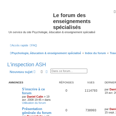
Le forum des
enseignements
spécialisés
Un service du site Psychologie, éducation & enseignement spécialisé
Accès rapide
FAQ
Psychologie, éducation & enseignement spécialisé
Index du forum
Trav
L'inspection ASH
Rechercher
Recherche avancée
Nouveau sujet
ANNONCES
RÉPONSES
VUES
DERNIE
S'inscrire à ce
par
Dani
0
1114793
forum
19 avr. 
par
Daniel Calin
»
19
avr. 2008 19:45
» dans
Utilisation du forum
Présentation
par
Dani
0
738993
générale du forum
15 sept.