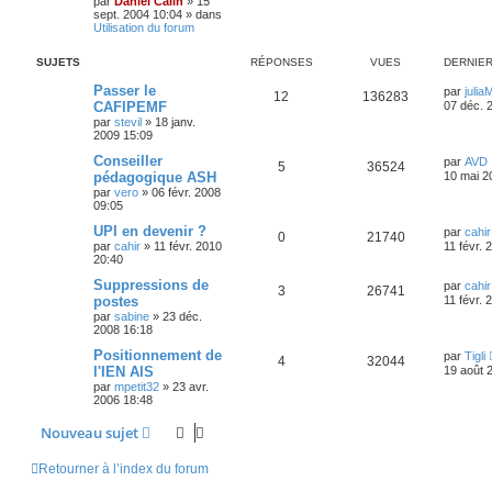
par
Daniel Calin
»
15
sept. 2004 10:04
» dans
Utilisation du forum
SUJETS
RÉPONSES
VUES
DERNIE
Passer le
par
julia
12
136283
CAFIPEMF
07 déc. 
par
stevil
»
18 janv.
2009 15:09
Conseiller
par
AVD
5
36524
pédagogique ASH
10 mai 2
par
vero
»
06 févr. 2008
09:05
UPI en devenir ?
par
cahir
0
21740
par
cahir
»
11 févr. 2010
11 févr. 
20:40
Suppressions de
par
cahir
3
26741
postes
11 févr. 
par
sabine
»
23 déc.
2008 16:18
Positionnement de
par
Tigli
4
32044
l'IEN AIS
19 août 
par
mpetit32
»
23 avr.
2006 18:48
Nouveau sujet
Retourner à l’index du forum