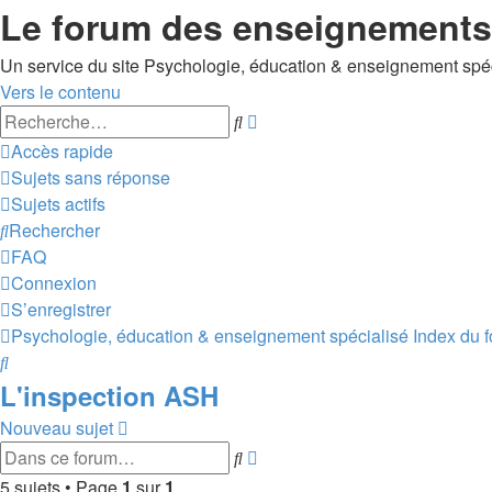
Le forum des enseignements 
Un service du site Psychologie, éducation & enseignement spé
Vers le contenu
Recherche
Rechercher
avancée
Accès rapide
Sujets sans réponse
Sujets actifs
Rechercher
FAQ
Connexion
S’enregistrer
Psychologie, éducation & enseignement spécialisé
Index du 
Rechercher
L'inspection ASH
Nouveau sujet
Recherche
Rechercher
avancée
5 sujets • Page
1
sur
1