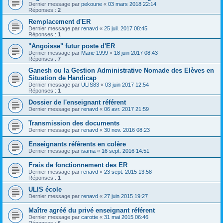
Dernier message par
pekoune
«
03 mars 2018 22:14
Réponses :
2
Remplacement d'ER
Dernier message par
renavd
«
25 juil. 2017 08:45
Réponses :
1
"Angoisse" futur poste d'ER
Dernier message par
Marie 1999
«
18 juin 2017 08:43
Réponses :
7
Ganesh ou la Gestion Administrative Nomade des Elèves en
Situation de Handicap
Dernier message par
ULIS83
«
03 juin 2017 12:54
Réponses :
1
Dossier de l'enseignant référent
Dernier message par
renavd
«
06 avr. 2017 21:59
Transmission des documents
Dernier message par
renavd
«
30 nov. 2016 08:23
Enseignants référents en colère
Dernier message par
isama
«
16 sept. 2016 14:51
Frais de fonctionnement des ER
Dernier message par
renavd
«
23 sept. 2015 13:58
Réponses :
1
ULIS école
Dernier message par
renavd
«
27 juin 2015 19:27
Maître agréé du privé enseignant référent
Dernier message par
carotte
«
31 mai 2015 06:46