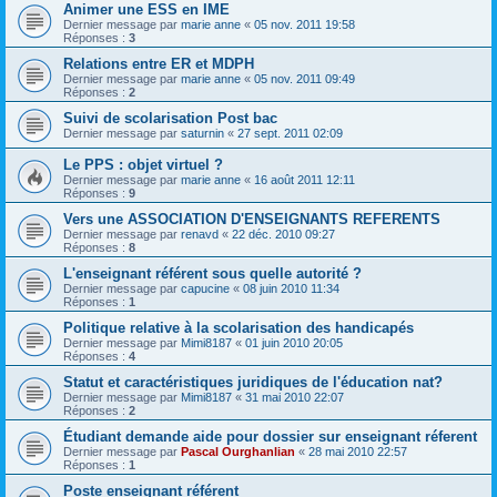
Animer une ESS en IME
Dernier message par
marie anne
«
05 nov. 2011 19:58
Réponses :
3
Relations entre ER et MDPH
Dernier message par
marie anne
«
05 nov. 2011 09:49
Réponses :
2
Suivi de scolarisation Post bac
Dernier message par
saturnin
«
27 sept. 2011 02:09
Le PPS : objet virtuel ?
Dernier message par
marie anne
«
16 août 2011 12:11
Réponses :
9
Vers une ASSOCIATION D'ENSEIGNANTS REFERENTS
Dernier message par
renavd
«
22 déc. 2010 09:27
Réponses :
8
L'enseignant référent sous quelle autorité ?
Dernier message par
capucine
«
08 juin 2010 11:34
Réponses :
1
Politique relative à la scolarisation des handicapés
Dernier message par
Mimi8187
«
01 juin 2010 20:05
Réponses :
4
Statut et caractéristiques juridiques de l'éducation nat?
Dernier message par
Mimi8187
«
31 mai 2010 22:07
Réponses :
2
Étudiant demande aide pour dossier sur enseignant réferent
Dernier message par
Pascal Ourghanlian
«
28 mai 2010 22:57
Réponses :
1
Poste enseignant référent