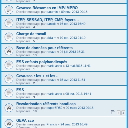
Réponses :
7
Gevasco Réexamen en IMP/IMPRO
Dernier message par
saturnin
«
09 nov. 2013 00:18
ITEP, SESSAD, ITEP, CMP, foyers...
Dernier message par
daniele
«
16 oct. 2013 16:49
Réponses :
4
Charge de travail
Dernier message par
akila m
«
10 oct. 2013 21:10
Réponses :
5
Base de données pour référents
Dernier message par
renavd
«
04 juil. 2013 16:31
Réponses :
13
ESS enfants polyhandicapés
Dernier message par
marie anne
«
13 mai 2013 11:41
Réponses :
1
Geva-sco : les + et les -
Dernier message par
renavd
«
15 avr. 2013 11:51
Réponses :
2
ESS
Dernier message par
marie anne
«
08 avr. 2013 14:41
Réponses :
3
Revalorisation référents handicap
Dernier message par
superER59
«
20 mars 2013 09:16
Réponses :
18
1
2
GEVA sco
Dernier message par
Francis
«
24 janv. 2013 16:49
Réponses :
10