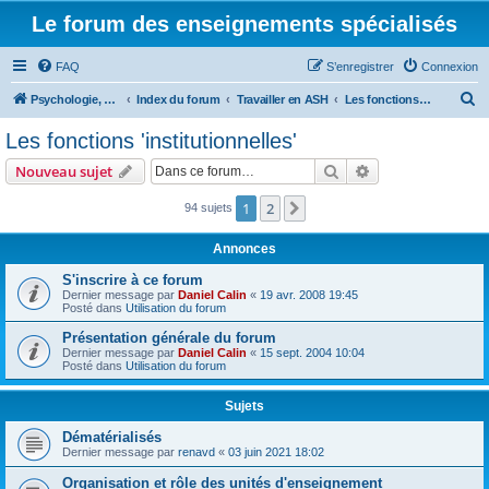
Le forum des enseignements spécialisés
FAQ
S’enregistrer
Connexion
R
Psychologie, éducation & enseignement spécialisé
Index du forum
Travailler en ASH
Les fonctions 'institutionnelles'
e
Les fonctions 'institutionnelles'
c
Rechercher
Recherche avanc
Nouveau sujet
h
e
1
2
Suivante
94 sujets
r
Annonces
c
S'inscrire à ce forum
h
Dernier message par
Daniel Calin
«
19 avr. 2008 19:45
Posté dans
Utilisation du forum
e
r
Présentation générale du forum
Dernier message par
Daniel Calin
«
15 sept. 2004 10:04
Posté dans
Utilisation du forum
Sujets
Dématérialisés
Dernier message par
renavd
«
03 juin 2021 18:02
Organisation et rôle des unités d'enseignement