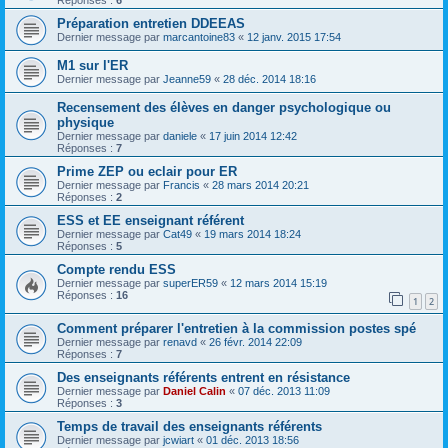
Réponses :
6
Préparation entretien DDEEAS
Dernier message par
marcantoine83
«
12 janv. 2015 17:54
M1 sur l'ER
Dernier message par
Jeanne59
«
28 déc. 2014 18:16
Recensement des élèves en danger psychologique ou
physique
Dernier message par
daniele
«
17 juin 2014 12:42
Réponses :
7
Prime ZEP ou eclair pour ER
Dernier message par
Francis
«
28 mars 2014 20:21
Réponses :
2
ESS et EE enseignant référent
Dernier message par
Cat49
«
19 mars 2014 18:24
Réponses :
5
Compte rendu ESS
Dernier message par
superER59
«
12 mars 2014 15:19
Réponses :
16
1
2
Comment préparer l'entretien à la commission postes spé
Dernier message par
renavd
«
26 févr. 2014 22:09
Réponses :
7
Des enseignants référents entrent en résistance
Dernier message par
Daniel Calin
«
07 déc. 2013 11:09
Réponses :
3
Temps de travail des enseignants référents
Dernier message par
jcwiart
«
01 déc. 2013 18:56