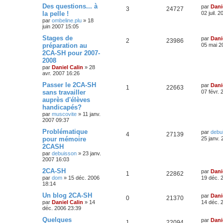
Des questions... à
par
Dani
3
24727
la pelle !
02 juil. 
par
ombeline.plu
»
18
juin 2007 15:05
Stages de
par
Dani
2
23986
préparation au
05 mai 2
2CA-SH pour 2007-
2008
par
Daniel Calin
»
28
avr. 2007 16:26
Passer le 2CA-SH
par
Dani
1
22663
sans travailler
07 févr.
auprès d'élèves
handicapés?
par
muscovite
»
11 janv.
2007 09:37
Problématique
par
debu
4
27139
pour mémoire
25 janv.
2CASH
par
debuisson
»
23 janv.
2007 16:03
2CA-SH
par
Dani
1
22862
par
dom
»
15 déc. 2006
19 déc. 
18:14
Un blog 2CA-SH
par
Dani
0
21370
par
Daniel Calin
»
14
14 déc. 
déc. 2006 23:39
Quelques
par
Dani
1
22094