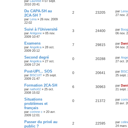
par
Laure68
»
07 sept.
2010 20:41
Du CAPA-SH au
par
Lena
2
23205
2CA-SH ?
27 nov. 
par
Lena
»
26 nov. 2009
22:02
Suivi à l'Université
par
Boog
3
24400
par
Antigone
»
05 nov.
06 nov. 
2009 10:47
Examens
par
Dani
7
29815
par
Angelica
»
28 oct.
04 nov. 
2009 20:12
Second degré
par
Ange
0
20288
par
Angelica
»
27 oct.
27 oct. 
2009 17:24
Post-UPI... SOS
par
BISC
0
20641
par
BISCUIT
»
25 sept.
25 sept.
2009 21:47
Formation 2CA-SH
par
Dani
6
30963
par
natho02
»
25 oct.
21 sept.
2008 15:02
Situations
par
corin
0
21372
problèmes et
20 avr. 
français
par
corinne c
»
20 avr.
2009 12:01
Passer du privé au
par
celin
2
22595
public ?
24 mars 