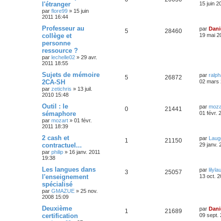
l'étranger
15 juin 2
par
flore99
»
15 juin
2011 16:44
Professeur au
par
Dani
5
28460
collège et
19 mai 2
personne
ressource ?
par
lechelle02
»
29 avr.
2011 18:55
Sujets de mémoire
par
ralph
5
26872
2CA-SH
02 mars 
par
zetichris
»
13 juil.
2010 15:48
Outil : le
par
moza
0
21441
sémaphore
01 févr. 
par
mozart
»
01 févr.
2011 18:39
2 cash et
par
Laug
1
21150
contractuel...
29 janv.
par
philip
»
16 janv. 2011
19:38
Les langues dans
par
lilyla
3
25057
l'enseignement
13 oct. 
spécialisé
par
GMAZUE
»
25 nov.
2008 15:09
Deuxième
par
Dani
1
21689
certification
09 sept.