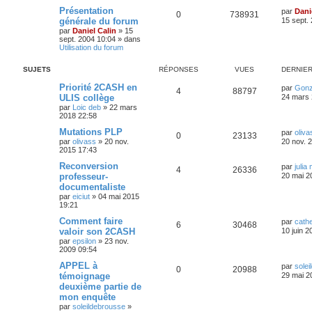
a
Présentation
n
par
Dani
0
738931
c
générale du forum
15 sept.
é
par
Daniel Calin
»
15
e
sept. 2004 10:04
» dans
Utilisation du forum
SUJETS
RÉPONSES
VUES
DERNIE
Priorité 2CASH en
par
Gonz
4
88797
ULIS collège
24 mars 
par
Loic deb
»
22 mars
2018 22:58
Mutations PLP
par
oliva
0
23133
par
olivass
»
20 nov.
20 nov. 
2015 17:43
Reconversion
par
julia
4
26336
professeur-
20 mai 2
documentaliste
par
eiciut
»
04 mai 2015
19:21
Comment faire
par
cath
6
30468
valoir son 2CASH
10 juin 2
par
epsilon
»
23 nov.
2009 09:54
APPEL à
par
sole
0
20988
témoignage
29 mai 2
deuxième partie de
mon enquête
par
soleildebrousse
»