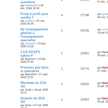
questions
07 déc. 
par
Mathilde59
»
06
déc. 2006 18:34
Poste à profil pour
par
grad
4
27798
certifié ?
08 nov. 
par
gradiva
»
07 nov.
2006 00:39
De l'enseignement
par
seve
5
29726
général à
13 juin 2
l'enseignement
spécialisé
par
severine
»
10 juin
2006 13:29
2 CA-SH EPS
par
Mari
2
25401
option F
08 janv.
par
laurence
»
13 déc.
2005 07:44
Premiers pas dans
par
Dani
1
22774
le spécialisé
27 sept.
par
Mano246
»
27 sept.
2005 11:52
Résultats du 2CA-
par
Dani
1
23425
SH
22 juil. 
par
Invité
»
18 juil. 2005
18:17
Examen du 2CA-
par
Dani
1
22683
SH
09 juil. 
par
Annie
»
07 juil. 2005
23:23