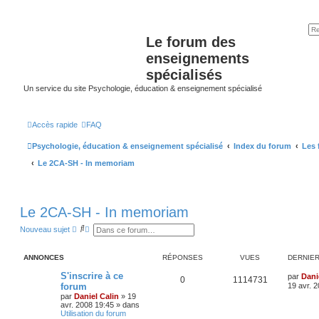
Le forum des
enseignements
spécialisés
Un service du site Psychologie, éducation & enseignement spécialisé
Accès rapide
FAQ
Psychologie, éducation & enseignement spécialisé
Index du forum
Les 
Le 2CA-SH - In memoriam
Le 2CA-SH - In memoriam
R
R
Nouveau sujet
e
e
c
c
h
h
ANNONCES
RÉPONSES
VUES
DERNIE
e
e
r
r
S'inscrire à ce
par
Dani
c
c
0
1114731
forum
19 avr. 
h
h
e
e
par
Daniel Calin
»
19
r
a
avr. 2008 19:45
» dans
v
Utilisation du forum