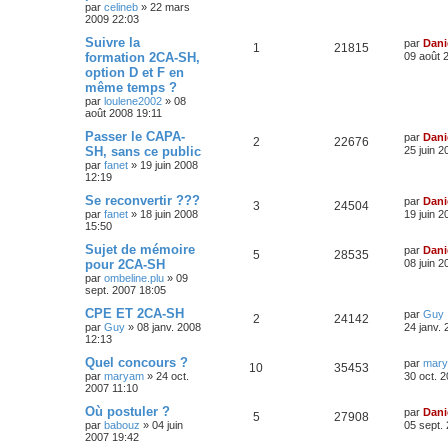
par
celineb
»
22 mars
2009 22:03
Suivre la
par
Dani
1
21815
formation 2CA-SH,
09 août 
option D et F en
même temps ?
par
loulene2002
»
08
août 2008 19:11
Passer le CAPA-
par
Dani
2
22676
SH, sans ce public
25 juin 2
par
fanet
»
19 juin 2008
12:19
Se reconvertir ???
par
Dani
3
24504
par
fanet
»
18 juin 2008
19 juin 2
15:50
Sujet de mémoire
par
Dani
5
28535
pour 2CA-SH
08 juin 2
par
ombeline.plu
»
09
sept. 2007 18:05
CPE ET 2CA-SH
par
Guy
2
24142
par
Guy
»
08 janv. 2008
24 janv.
12:13
Quel concours ?
par
mar
10
35453
par
maryam
»
24 oct.
30 oct. 
2007 11:10
Où postuler ?
par
Dani
5
27908
par
babouz
»
04 juin
05 sept.
2007 19:42