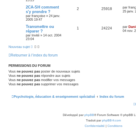
2CA-SH comment
par
franç
2
25918
s'y prendre ?
25 janv.
par
françoise
»
24 janv.
2005 19:47
Transmettre ou
par
Dani
1
24224
réparer ?
04 nov. 
par
Invité
»
14 oct. 2004
23:04
Nouveau sujet
Retourner à l’index du forum
PERMISSIONS DU FORUM
Vous
ne pouvez pas
poster de nouveaux sujets
Vous
ne pouvez pas
répondre aux sujets
Vous
ne pouvez pas
modifier vos messages
Vous
ne pouvez pas
supprimer vos messages
Psychologie, éducation & enseignement spécialisé
Index du forum
Développé par
phpBB
® Forum Software © phpBB L
Traduit par
phpBB-fr.com
Confidentialité
|
Conditions