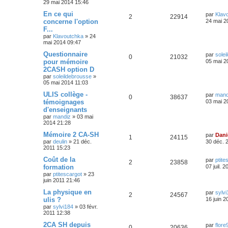
29 mai 2014 15:46
En ce qui
par
Klav
2
22914
concerne l'option
24 mai 2
F...
par
Klavoutchka
»
24
mai 2014 09:47
Questionnaire
par
sole
0
21032
pour mémoire
05 mai 2
2CASH option D
par
soleildebrousse
»
05 mai 2014 11:03
ULIS collège -
par
mand
0
38637
témoignages
03 mai 2
d'enseignants
par
mandiz
»
03 mai
2014 21:28
Mémoire 2 CA-SH
par
Dani
1
24115
par
deulin
»
21 déc.
30 déc. 
2011 15:23
Coût de la
par
ptite
2
23858
formation
07 juil. 
par
ptitescargot
»
23
juin 2011 21:46
La physique en
par
sylvi
2
24567
ulis ?
16 juin 2
par
sylvi184
»
03 févr.
2011 12:38
2CA SH depuis
par
flore
0
20636