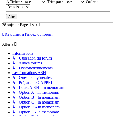
Afficher :
Trier par :
Ordre :
28 sujets • Page
1
sur
1
Retourner à l’index du forum
Aller à
Informations
↳ Utilisation du forum
↳ Autres forums
↳ Dysfonctionnements
Les formations ASH
↳ Questions générales
↳ Préparer le CAPPEI
↳ Le 2CA-SH - In memoriam
↳ Option A - In memoriam
↳ Option B - In memoriam
↳ Option C - In memoriam
↳ Option D - In memoriam
↳ Option E - In memoriam