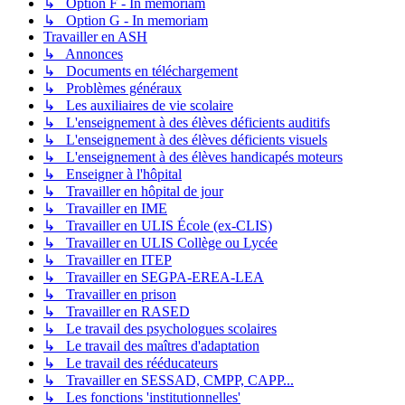
↳ Option F - In memoriam
↳ Option G - In memoriam
Travailler en ASH
↳ Annonces
↳ Documents en téléchargement
↳ Problèmes généraux
↳ Les auxiliaires de vie scolaire
↳ L'enseignement à des élèves déficients auditifs
↳ L'enseignement à des élèves déficients visuels
↳ L'enseignement à des élèves handicapés moteurs
↳ Enseigner à l'hôpital
↳ Travailler en hôpital de jour
↳ Travailler en IME
↳ Travailler en ULIS École (ex-CLIS)
↳ Travailler en ULIS Collège ou Lycée
↳ Travailler en ITEP
↳ Travailler en SEGPA-EREA-LEA
↳ Travailler en prison
↳ Travailler en RASED
↳ Le travail des psychologues scolaires
↳ Le travail des maîtres d'adaptation
↳ Le travail des rééducateurs
↳ Travailler en SESSAD, CMPP, CAPP...
↳ Les fonctions 'institutionnelles'