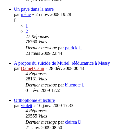
Un pavé dans la mare
par
mélie
»
25 nov. 2008 19:28
1
2
27
Réponses
76760
Vues
Dernier message
par
patrick
23 mars 2009 22:44
A propos du suicide de Muriel, rééducatrice à Massy
par
Daniel Calin
»
28 déc. 2008 00:43
4
Réponses
28131
Vues
Dernier message
par
bluenote
01 févr. 2009 12:55
Orthophonie et lecture
par
violett
»
16 janv. 2009 17:33
4
Réponses
29555
Vues
Dernier message
par
clairea
21 janv. 2009 08:50