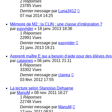
2
Réponses
23785
Vues
Dernier message
par
Luna3412
07 mai 2014 14:25
Mémoire de M2 : la CLIN : une classe d'intégration ?
par
easyrider
»
18 janv. 2013 18:36
1
Réponses
22991
Vues
Dernier message
par
easyrider
21 janv. 2013 19:21
Apprenti maître E qui a besoin d'aide pour des élèves dys
par
catagnes
»
06 janv. 2011 21:11
6
Réponses
33302
Vues
Dernier message
par
clairea
03 févr. 2012 17:55
La lecture selon Stanislas Dehaene
par
ManuM
»
08 nov. 2011 16:27
1
Réponses
22748
Vues
Dernier message
par
ManuM
12 nov. 2011 08:51