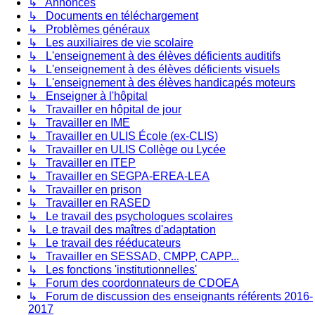
↳ Annonces
↳ Documents en téléchargement
↳ Problèmes généraux
↳ Les auxiliaires de vie scolaire
↳ L'enseignement à des élèves déficients auditifs
↳ L'enseignement à des élèves déficients visuels
↳ L'enseignement à des élèves handicapés moteurs
↳ Enseigner à l'hôpital
↳ Travailler en hôpital de jour
↳ Travailler en IME
↳ Travailler en ULIS École (ex-CLIS)
↳ Travailler en ULIS Collège ou Lycée
↳ Travailler en ITEP
↳ Travailler en SEGPA-EREA-LEA
↳ Travailler en prison
↳ Travailler en RASED
↳ Le travail des psychologues scolaires
↳ Le travail des maîtres d'adaptation
↳ Le travail des rééducateurs
↳ Travailler en SESSAD, CMPP, CAPP...
↳ Les fonctions 'institutionnelles'
↳ Forum des coordonnateurs de CDOEA
↳ Forum de discussion des enseignants référents 2016-
2017