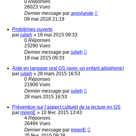
0
Réponses
26023
Vues
Dernier message
par
angylande
09 mai 2018 21:19
Problèmes ouverts
par
julieh
»
18 mai 2015 09:33
0
Réponses
23290
Vues
Dernier message
par
julieh
18 mai 2015 09:33
Aide en langage oral GS (avec un enfant allophone)
par
julieh
»
28 mars 2015 16:53
0
Réponses
21906
Vues
Dernier message
par
julieh
28 mars 2015 16:53
Prévention sur l'aspect culturel de la lecture en GS
par
mirenE
»
10 févr. 2015 13:43
4
Réponses
26494
Vues
Dernier message
par
mirenE
25 févr. 2015 09:28