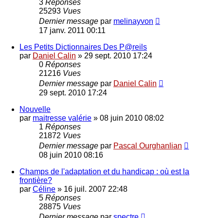
3
Réponses
25293
Vues
Dernier message
par
melinayvon
17 janv. 2011 00:11
Les Petits Dictionnaires Des P@reils
par
Daniel Calin
»
29 sept. 2010 17:24
0
Réponses
21216
Vues
Dernier message
par
Daniel Calin
29 sept. 2010 17:24
Nouvelle
par
maitresse valérie
»
08 juin 2010 08:02
1
Réponses
21872
Vues
Dernier message
par
Pascal Ourghanlian
08 juin 2010 08:16
Champs de l'adaptation et du handicap : où est la
frontière?
par
Céline
»
16 juil. 2007 22:48
5
Réponses
28875
Vues
Dernier message
par
spectre