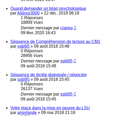
Quand demander un bilan psychologique
par
Aliénor3000
»
22 déc. 2019 08:18
1
Réponses
18809
Vues
Dernier message
par
clairea
09 févr. 2020 16:43
Séquence de Compréhension de lecture au CM1
par
xsbl95
»
09 août 2018 15:48
0
Réponses
28956
Vues
Dernier message
par
xsbl95
09 août 2018 15:48
Séquence de dictée dialoguée / négociée
par
xsbl95
»
09 août 2018 15:45
0
Réponses
26137
Vues
Dernier message
par
xsbl95
09 août 2018 15:45
Votre place dans la mise en oeuvre du LSU
par
angylande
»
09 mai 2018 21:19