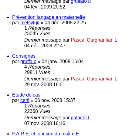
Dernier message
par
gruffalo
04 févr. 2009 20:52
Prévention langage en maternelle
par
melsylgil
»
04 déc. 2008 22:25
1
Réponses
23045
Vues
Dernier message
par
Pascal Ourghanlian
04 déc. 2008 22:47
Consignes
par
gruffalo
»
04 janv. 2008 16:04
4
Réponses
29811
Vues
Dernier message
par
Pascal Ourghanlian
29 nov. 2008 16:01
Etude de cas
par
cerfi
»
06 nov. 2008 15:37
1
Réponses
22368
Vues
Dernier message
par
patrick
07 nov. 2008 16:16
P.A.R.E. et fonction du maître E