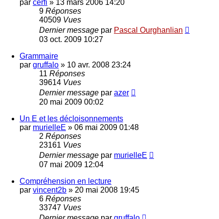
par
cerfi
»
13 mars 2006 14:20
9
Réponses
40509
Vues
Dernier message
par
Pascal Ourghanlian
03 oct. 2009 10:27
Grammaire
par
gruffalo
»
10 avr. 2008 23:24
11
Réponses
39614
Vues
Dernier message
par
azer
20 mai 2009 00:02
Un E et les décloisonnements
par
murielleE
»
06 mai 2009 01:48
2
Réponses
23161
Vues
Dernier message
par
murielleE
07 mai 2009 12:04
Compréhension en lecture
par
vincent2b
»
20 mai 2008 19:45
6
Réponses
33747
Vues
Dernier message
par
gruffalo