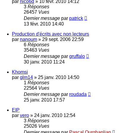
par
nico6d
»
10 févr. 2010 14:12
3
Réponses
26457
Vues
Dernier message
par
patrick
13 févr. 2010 14:40
Production d'écrits avec non lecteurs
par
nanoum
»
29 sept. 2006 22:59
6
Réponses
35463
Vues
Dernier message
par
gruffalo
30 janv. 2010 11:24
Khomsi
par
glm14
»
25 janv. 2010 14:50
1
Réponses
22564
Vues
Dernier message
par
roudada
25 janv. 2010 17:57
EIP
par
vero
»
24 janv. 2010 12:54
3
Réponses
25026
Vues
Dernier message
par
Pascal Ourghanlian