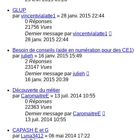
GLUP
par
vincentvialatte1
»
28 janv. 2015 22:44
0
Réponses
21756
Vues
Dernier message
par
vincentvialatte1
28 janv. 2015 22:44
Besoin de conseils (aide en numération pour des CE1)
par
julieh
»
16 janv. 2015 15:49
2
Réponses
23147
Vues
Dernier message
par
julieh
16 janv. 2015 20:39
Découverte du métier
par
CaromaitreE
»
13 juil. 2014 10:55
0
Réponses
22363
Vues
Dernier message
par
CaromaitreE
13 juil. 2014 10:55
CAPASH E et G
par
Luna3412
»
06 mai 2014 17:22