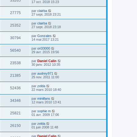
33265
17 oct. 2018 15:23
par
clairba
27775
27 sept. 2018 23:21
par
clairba
25352
27 sept. 2018 23:18
par
Gonzales
30794
14 mai 2017 13:21
par
ori33000
56540
29 avr. 2015 19:56
par
Daniel Calin
23538
30 janv. 2012 10:35
par
audrey971
21385
25 nov. 2011 11:00
par
zelda
52436
22 mars 2010 18:40
par
miniifans
34346
12 mars 2010 13:41
par
sophie m
25821
01 avr. 2009 17:06
par
zelda
26150
01 juin 2008 11:48
par
Daniel Calin