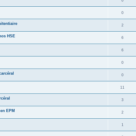
0
0
itentiaire
2
 nos HSE
6
6
0
carcéral
0
11
rcéral
3
é en EPM
2
1