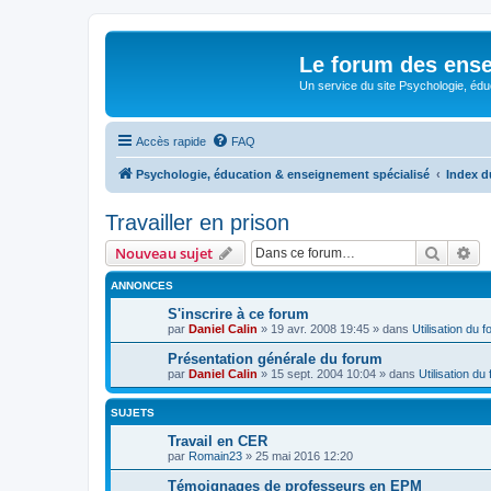
Le forum des ense
Un service du site Psychologie, édu
Accès rapide
FAQ
Psychologie, éducation & enseignement spécialisé
Index d
Travailler en prison
Recher
Re
Nouveau sujet
ANNONCES
S'inscrire à ce forum
par
Daniel Calin
»
19 avr. 2008 19:45
» dans
Utilisation du 
Présentation générale du forum
par
Daniel Calin
»
15 sept. 2004 10:04
» dans
Utilisation du
SUJETS
Travail en CER
par
Romain23
»
25 mai 2016 12:20
Témoignages de professeurs en EPM