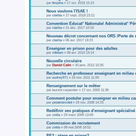
par
llespina
»
17 oct. 2018 15:23
Nous voulons l'ISAE !
par
clairba
»
27 sept. 2018 23:21
Convention Educat° Nationale/ Administrat° Pén
par
clairba
»
31 déc. 2017 10:18
Nouveau décret concernant nos ORS /Perte de
par
clairba
»
06 avr. 2017 19:23
Enseigner en prison pour des adultes
par
mllelaet
»
08 avr. 2010 19:14
Nouvelle circulaire
par
Daniel Calin
»
30 janv. 2012 10:35
Recherche en professeur enseignant en milieu 
par
audrey971
»
25 nov. 2011 11:00
Renseignement sur le métier
par
laurent carpentier
»
17 oct. 2005 11:36
Comment postuler pour enseigner en milieu ca
par
petaledesoleil
»
29 nov. 2008 14:33
Redéfinir ses pratiques d'enseignant spécialis
par
zelda
»
29 mars 2009 13:09
Commission de recrutement
par
zelda
»
08 mai 2008 18:52
PE2 : stage en prison?