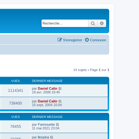
Rechercher
Recherche avancé
S’enregistrer
Connexion
14 sujets • Page
1
sur
1
VUES
DERNIER MESSAGE
par
Daniel Calin
1114341
19 avr. 2008 19:45
par
Daniel Calin
738400
15 sept. 2004 10:04
VUES
DERNIER MESSAGE
par
Fannouette
76455
11 mai 2021 23:04
par
llespina