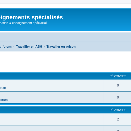
ignements spécialisés
cation & enseignement spécialisé
u forum
Travailler en ASH
Travailler en prison
cher
cherche avancée
RÉPONSES
0
forum
0
 forum
RÉPONSES
2