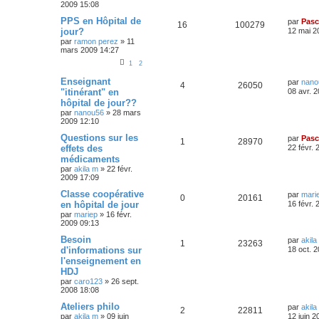
2009 15:08
PPS en Hôpital de
par
Pasc
16
100279
jour?
12 mai 2
par
ramon perez
»
11
mars 2009 14:27
1
2
Enseignant
par
nano
4
26050
"itinérant" en
08 avr. 
hôpital de jour??
par
nanou56
»
28 mars
2009 12:10
Questions sur les
par
Pasc
1
28970
effets des
22 févr.
médicaments
par
akila m
»
22 févr.
2009 17:09
Classe coopérative
par
mari
0
20161
en hôpital de jour
16 févr.
par
mariep
»
16 févr.
2009 09:13
Besoin
par
akila
1
23263
d'informations sur
18 oct. 
l'enseignement en
HDJ
par
caro123
»
26 sept.
2008 18:08
Ateliers philo
par
akila
2
22811
par
akila m
»
09 juin
12 juin 2