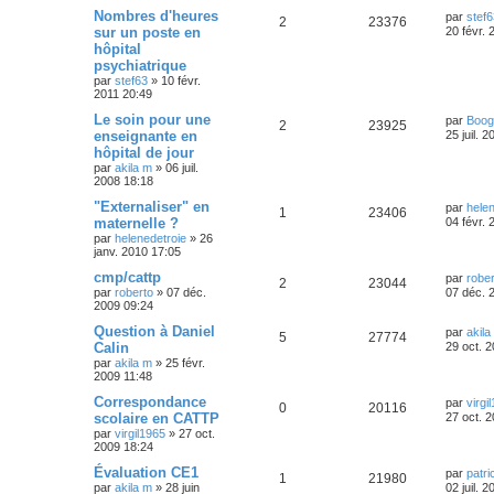
Nombres d'heures
par
stef6
2
23376
sur un poste en
20 févr. 
hôpital
psychiatrique
par
stef63
»
10 févr.
2011 20:49
Le soin pour une
par
Boog
2
23925
enseignante en
25 juil. 
hôpital de jour
par
akila m
»
06 juil.
2008 18:18
"Externaliser" en
par
helen
1
23406
maternelle ?
04 févr. 
par
helenedetroie
»
26
janv. 2010 17:05
cmp/cattp
par
rober
2
23044
par
roberto
»
07 déc.
07 déc. 
2009 09:24
Question à Daniel
par
akila
5
27774
Calin
29 oct. 
par
akila m
»
25 févr.
2009 11:48
Correspondance
par
virgi
0
20116
scolaire en CATTP
27 oct. 
par
virgil1965
»
27 oct.
2009 18:24
Évaluation CE1
par
patri
1
21980
par
akila m
»
28 juin
02 juil. 