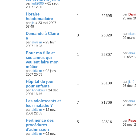
par
ludi2000
»
01 sept.
2007 12:30
Horaire
par
Dani
1
22695
hebdomadaire
23 mai 2
par
jlc
»
23 mai 2007
07:49
Demande à Claire
par
clair
3
25320
a
02 mars 
par
akila m
»
25 févr.
2007 19:28
Pour ma fille et
par
akila
1
22307
ses amies qui
03 févr.
veulent faire mon
métier
par
akila m
»
02 janv.
2007 20:53
Hôpital de jour
par
jlc
1
23130
pour enfants
26 déc. 
par
Annakou
»
24 déc.
2006 13:46
Les adolescents et
par
akila
7
31709
leur maladie ?
23 nov. 
par
akila m
»
12 nov.
2006 22:55
Pertinence des
par
Pasc
5
28616
procédures
05 nov. 
d'admission
par
akila m
»
02 nov.