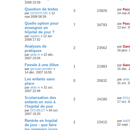
2008 22:09
Question de textes
par
Pasc
3
23920
par
DONSYLVIE
»
12
14 mai 2
mai 2008 08:39
Quelle option pour
par
Pasc
7
34793
enseigner en
13 avr. 
hôpital de jour ?
par
agathe
»
12 avr.
2008 17:52
Analyses de
par
Dani
2
23562
pratiques
16 janv.
par
akila m
»
22 déc.
2007 23:04
Fessée à une élève
par
Dani
1
21983
par
germain jennifer
»
15 déc. 
14 déc. 2007 16:55
Les enfants sans
par
akila
0
20632
place
31 oct. 
par
akila m
»
31 oct.
2007 22:49
Scolarisation des
par
DOU
2
24180
enfants en soin à
17 oct. 
l'hopital de jour
par
DOUBLET
»
04 oct.
2007 19:20
Rentrée en hopital
par
ludi2
2
23415
de jour : que faire
02 sept.
les premiers jours