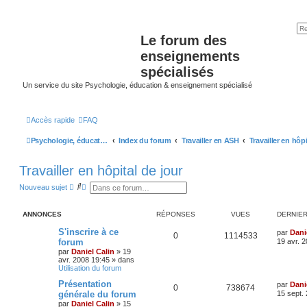
Le forum des
enseignements
spécialisés
Un service du site Psychologie, éducation & enseignement spécialisé
Accès rapide
FAQ
Psychologie, éducation & enseignement spécialisé
Index du forum
Travailler en ASH
Travailler en hôpital de jour
R
R
Nouveau sujet
e
e
c
c
h
h
ANNONCES
RÉPONSES
VUES
DERNIE
e
e
r
r
S'inscrire à ce
par
Dani
c
c
0
1114533
forum
19 avr. 
h
h
e
e
par
Daniel Calin
»
19
r
a
avr. 2008 19:45
» dans
v
Utilisation du forum
a
Présentation
n
par
Dani
0
738674
c
générale du forum
15 sept.
é
par
Daniel Calin
»
15