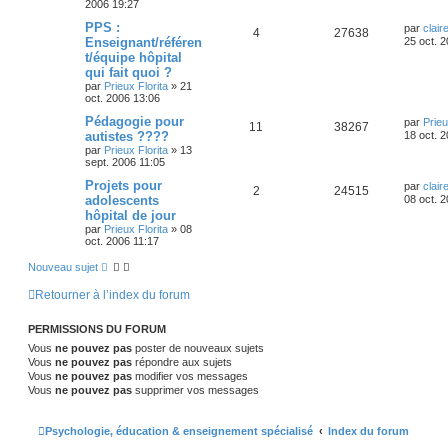
2006 19:27
PPS :
par
clair
4
27638
Enseignant/référen
25 oct. 
t/équipe hôpital
qui fait quoi ?
par
Prieux Florita
»
21
oct. 2006 13:06
Pédagogie pour
par
Prieu
11
38267
autistes ????
18 oct. 
par
Prieux Florita
»
13
sept. 2006 11:05
Projets pour
par
clair
2
24515
adolescents
08 oct. 
hôpital de jour
par
Prieux Florita
»
08
oct. 2006 11:17
Nouveau sujet
Retourner à l’index du forum
PERMISSIONS DU FORUM
Vous
ne pouvez pas
poster de nouveaux sujets
Vous
ne pouvez pas
répondre aux sujets
Vous
ne pouvez pas
modifier vos messages
Vous
ne pouvez pas
supprimer vos messages
Psychologie, éducation & enseignement spécialisé
Index du forum