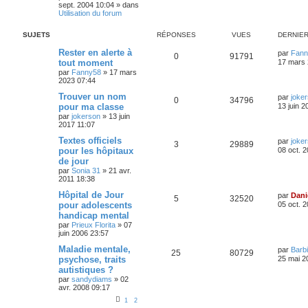
e
sept. 2004 10:04
» dans
Utilisation du forum
SUJETS
RÉPONSES
VUES
DERNIE
Rester en alerte à
par
Fann
0
91791
tout moment
17 mars 
par
Fanny58
»
17 mars
2023 07:44
Trouver un nom
par
joke
0
34796
pour ma classe
13 juin 2
par
jokerson
»
13 juin
2017 11:07
Textes officiels
par
joke
3
29889
pour les hôpitaux
08 oct. 
de jour
par
Sonia 31
»
21 avr.
2011 18:38
Hôpital de Jour
par
Dani
5
32520
pour adolescents
05 oct. 
handicap mental
par
Prieux Florita
»
07
juin 2006 23:57
Maladie mentale,
par
Barbi
25
80729
psychose, traits
25 mai 2
autistiques ?
par
sandydiams
»
02
avr. 2008 09:17
1
2