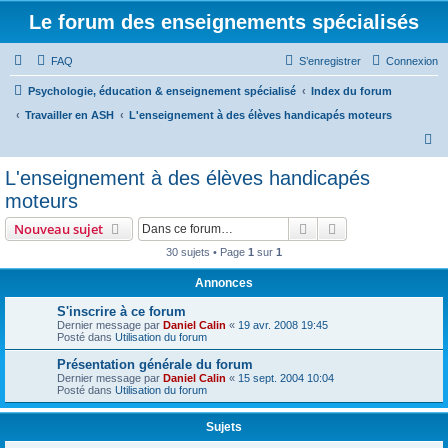
Le forum des enseignements spécialisés
FAQ
S’enregistrer
Connexion
Psychologie, éducation & enseignement spécialisé
Index du forum
Travailler en ASH
L'enseignement à des élèves handicapés moteurs
R
e
L'enseignement à des élèves handicapés
c
moteurs
h
Rechercher
Recherche avanc
Nouveau sujet
e
30 sujets • Page
1
sur
1
r
Annonces
c
h
S'inscrire à ce forum
Dernier message par
Daniel Calin
«
19 avr. 2008 19:45
e
Posté dans
Utilisation du forum
r
Présentation générale du forum
Dernier message par
Daniel Calin
«
15 sept. 2004 10:04
Posté dans
Utilisation du forum
Sujets