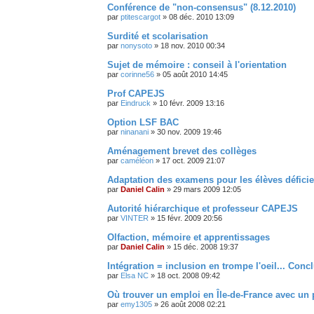
Conférence de "non-consensus" (8.12.2010)
par
ptitescargot
»
08 déc. 2010 13:09
Surdité et scolarisation
par
nonysoto
»
18 nov. 2010 00:34
Sujet de mémoire : conseil à l'orientation
par
corinne56
»
05 août 2010 14:45
Prof CAPEJS
par
Eindruck
»
10 févr. 2009 13:16
Option LSF BAC
par
ninanani
»
30 nov. 2009 19:46
Aménagement brevet des collèges
par
caméléon
»
17 oct. 2009 21:07
Adaptation des examens pour les élèves déficien
par
Daniel Calin
»
29 mars 2009 12:05
Autorité hiérarchique et professeur CAPEJS
par
VINTER
»
15 févr. 2009 20:56
Olfaction, mémoire et apprentissages
par
Daniel Calin
»
15 déc. 2008 19:37
Intégration = inclusion en trompe l'oeil... Conc
par
Elsa NC
»
18 oct. 2008 09:42
Où trouver un emploi en Île-de-France avec un 
par
emy1305
»
26 août 2008 02:21