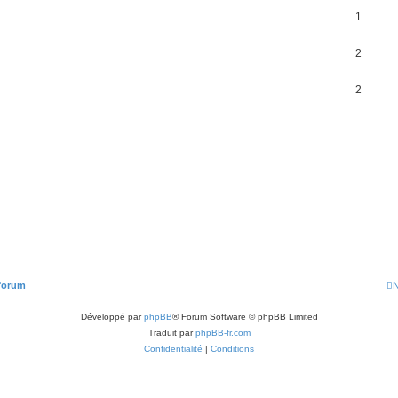
1
2
2
 forum
N
Développé par
phpBB
® Forum Software © phpBB Limited
Traduit par
phpBB-fr.com
Confidentialité
|
Conditions