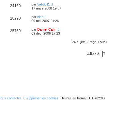
par
bab0611
24160
17 mars 2008 19:57
par
blan
26290
09 mai 2007 21:26
par
Daniel Calin
25759
09 déc. 2006 17:23
26 sujets • Page
1
sur
1
Aller à
ous contacter
Supprimer les cookies
Heures au format
UTC+02:00