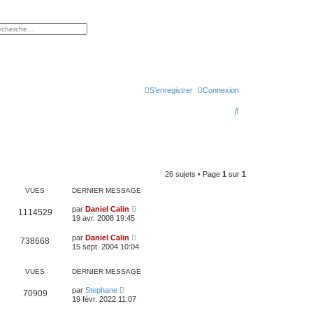
rcher
herche avancée
S’enregistrer
Connexion
R
e
c
h
26 sujets • Page
1
sur
1
e
VUES
DERNIER MESSAGE
r
par
Daniel Calin
c
1114529
19 avr. 2008 19:45
h
par
Daniel Calin
738668
e
15 sept. 2004 10:04
r
VUES
DERNIER MESSAGE
par
Stephane
70909
19 févr. 2022 11:07