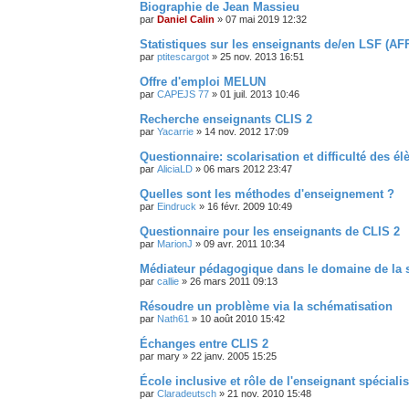
Biographie de Jean Massieu
par
Daniel Calin
»
07 mai 2019 12:32
Statistiques sur les enseignants de/en LSF (A
par
ptitescargot
»
25 nov. 2013 16:51
Offre d'emploi MELUN
par
CAPEJS 77
»
01 juil. 2013 10:46
Recherche enseignants CLIS 2
par
Yacarrie
»
14 nov. 2012 17:09
Questionnaire: scolarisation et difficulté des é
par
AliciaLD
»
06 mars 2012 23:47
Quelles sont les méthodes d'enseignement ?
par
Eindruck
»
16 févr. 2009 10:49
Questionnaire pour les enseignants de CLIS 2
par
MarionJ
»
09 avr. 2011 10:34
Médiateur pédagogique dans le domaine de la s
par
callie
»
26 mars 2011 09:13
Résoudre un problème via la schématisation
par
Nath61
»
10 août 2010 15:42
Échanges entre CLIS 2
par
mary
»
22 janv. 2005 15:25
École inclusive et rôle de l'enseignant spéciali
par
Claradeutsch
»
21 nov. 2010 15:48