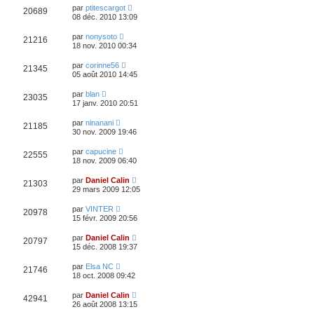
par
ptitescargot
20689
08 déc. 2010 13:09
par
nonysoto
21216
18 nov. 2010 00:34
par
corinne56
21345
05 août 2010 14:45
par
blan
23035
17 janv. 2010 20:51
par
ninanani
21185
30 nov. 2009 19:46
par
capucine
22555
18 nov. 2009 06:40
par
Daniel Calin
21303
29 mars 2009 12:05
par
VINTER
20978
15 févr. 2009 20:56
par
Daniel Calin
20797
15 déc. 2008 19:37
par
Elsa NC
21746
18 oct. 2008 09:42
par
Daniel Calin
42941
26 août 2008 13:15