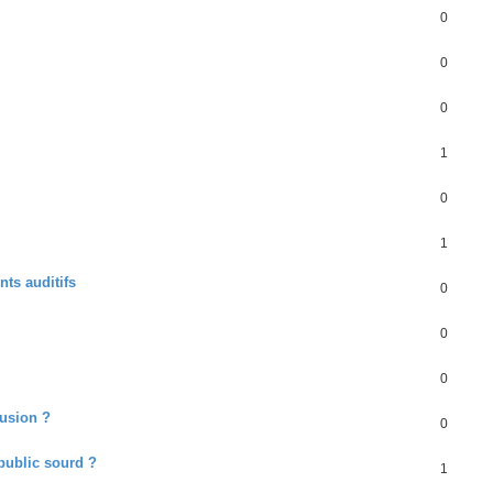
0
0
0
1
0
1
ts auditifs
0
0
0
lusion ?
0
public sourd ?
1