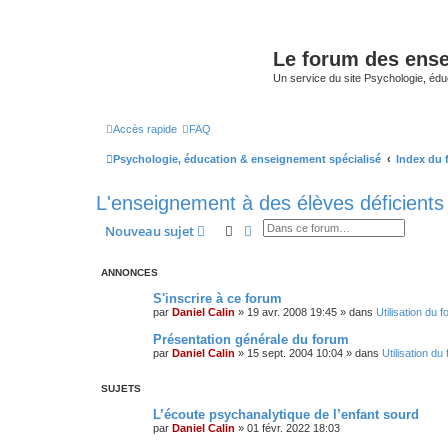
Le forum des ense
Un service du site Psychologie, édu
Accès rapide
FAQ
Psychologie, éducation & enseignement spécialisé
Index du
L'enseignement à des élèves déficients 
Rechercher
Recherche avancée
Nouveau sujet
ANNONCES
S'inscrire à ce forum
par
Daniel Calin
»
19 avr. 2008 19:45
» dans
Utilisation du 
Présentation générale du forum
par
Daniel Calin
»
15 sept. 2004 10:04
» dans
Utilisation du
SUJETS
L’écoute psychanalytique de l’enfant sourd
par
Daniel Calin
»
01 févr. 2022 18:03