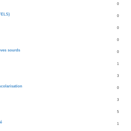
0
FFELS)
0
0
0
lèves sourds
0
1
3
colarisation
0
3
5
sé
1