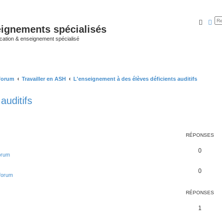
Reche
Rec
ignements spécialisés
cation & enseignement spécialisé
 forum
Travailler en ASH
L'enseignement à des élèves déficients auditifs
auditifs
RÉPONSES
0
forum
0
 forum
RÉPONSES
1