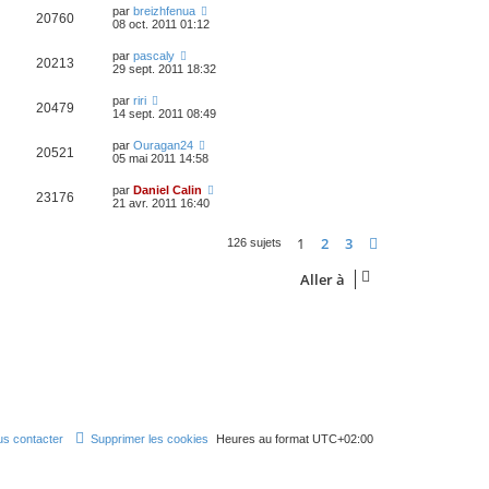
par
breizhfenua
20760
08 oct. 2011 01:12
par
pascaly
20213
29 sept. 2011 18:32
par
riri
20479
14 sept. 2011 08:49
par
Ouragan24
20521
05 mai 2011 14:58
par
Daniel Calin
23176
21 avr. 2011 16:40
1
2
3
Suivante
126 sujets
Aller à
s contacter
Supprimer les cookies
Heures au format
UTC+02:00