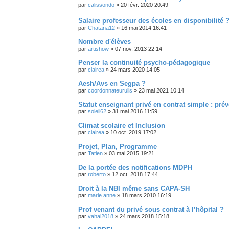
par
calissondo
»
20 févr. 2020 20:49
Salaire professeur des écoles en disponibilité 
par
Chatana12
»
16 mai 2014 16:41
Nombre d'élèves
par
artishow
»
07 nov. 2013 22:14
Penser la continuité psycho-pédagogique
par
clairea
»
24 mars 2020 14:05
Aesh/Avs en Segpa ?
par
coordonnateurulis
»
23 mai 2021 10:14
Statut enseignant privé en contrat simple : pré
par
soleil62
»
31 mai 2016 11:59
Climat scolaire et Inclusion
par
clairea
»
10 oct. 2019 17:02
Projet, Plan, Programme
par
Tatien
»
03 mai 2015 19:21
De la portée des notifications MDPH
par
roberto
»
12 oct. 2018 17:44
Droit à la NBI même sans CAPA-SH
par
marie anne
»
18 mars 2010 16:19
Prof venant du privé sous contrat à l’hôpital ?
par
vahal2018
»
24 mars 2018 15:18