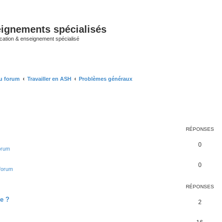
ignements spécialisés
cation & enseignement spécialisé
u forum
Travailler en ASH
Problèmes généraux
cher
cherche avancée
RÉPONSES
0
forum
0
 forum
RÉPONSES
le ?
2