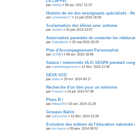
Le CAPPEI
par
clairba
»
06 avr. 2017 21:57
Histoire de vie des enseignants spécialisés - R
par
sylvianedu77
»
21 juin 2016 16:05
Scolarisation des élèves avec autisme
par
anniem
»
02 juin 2014 22:57
Autorisation parentale de contacter les rééduca
par
Isabelleash
»
25 mai 2016 20:25
Plan d'Accompagnement Personnalisé
par
ULIS83
»
08 avr. 2015 18:58
Salaire / indemnités ULIS SEGPA pendant cong
par
sophiehtegaronne
»
12 févr. 2015 21:56
GEVA SCO
par
luuluu
»
29 oct. 2014 00:17
Recherche d'un titre pour un mémoire
par
Franour
»
24 juil. 2014 07:38
Plans B !
par
thibaut39
»
03 avr. 2014 21:29
Groupes Balint
par
sansonnet
»
12 févr. 2014 15:26
Évolution des métiers de l'éducation nationale
par
lou bayou
»
09 janv. 2014 06:52