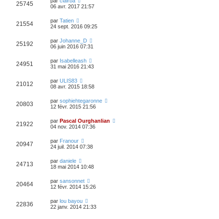
par
clairba
25745
06 avr. 2017 21:57
par
Tatien
21554
24 sept. 2016 09:25
par
Johanne_D
25192
06 juin 2016 07:31
par
Isabelleash
24951
31 mai 2016 21:43
par
ULIS83
21012
08 avr. 2015 18:58
par
sophiehtegaronne
20803
12 févr. 2015 21:56
par
Pascal Ourghanlian
21922
04 nov. 2014 07:36
par
Franour
20947
24 juil. 2014 07:38
par
daniele
24713
18 mai 2014 10:48
par
sansonnet
20464
12 févr. 2014 15:26
par
lou bayou
22836
22 janv. 2014 21:33