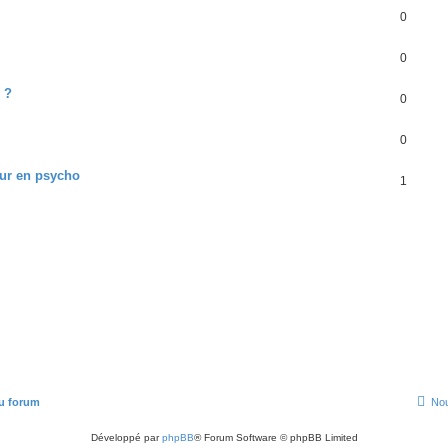
0
0
 ?
0
0
eur en psycho
1
u forum
Nou
Développé par
phpBB
® Forum Software © phpBB Limited