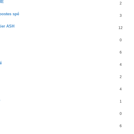
RE
2
postes spé
3
tier ASH
12
0
6
é
4
2
4
s
1
0
6