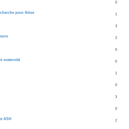
0
echerche pour thèse
1
3
teurs
2
0
é maternité
0
1
0
3
0
 et ASH
2