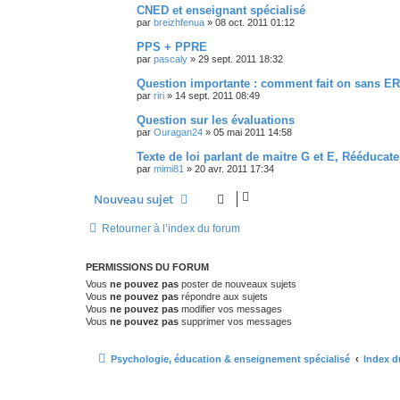
CNED et enseignant spécialisé
par
breizhfenua
»
08 oct. 2011 01:12
PPS + PPRE
par
pascaly
»
29 sept. 2011 18:32
Question importante : comment fait on sans ER
par
riri
»
14 sept. 2011 08:49
Question sur les évaluations
par
Ouragan24
»
05 mai 2011 14:58
Texte de loi parlant de maitre G et E, Rééducat
par
mimi81
»
20 avr. 2011 17:34
Nouveau sujet
Retourner à l’index du forum
PERMISSIONS DU FORUM
Vous
ne pouvez pas
poster de nouveaux sujets
Vous
ne pouvez pas
répondre aux sujets
Vous
ne pouvez pas
modifier vos messages
Vous
ne pouvez pas
supprimer vos messages
Psychologie, éducation & enseignement spécialisé
Index d