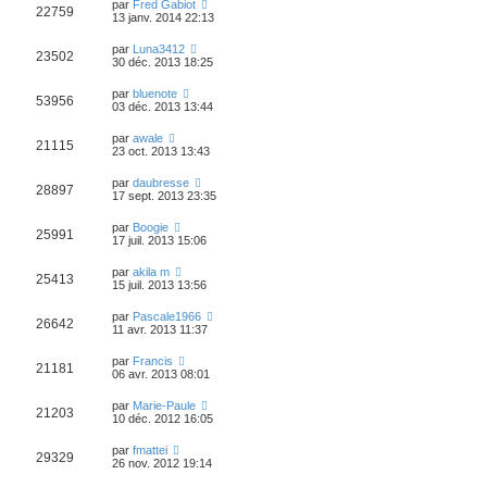
par
Fred Gabiot
22759
13 janv. 2014 22:13
par
Luna3412
23502
30 déc. 2013 18:25
par
bluenote
53956
03 déc. 2013 13:44
par
awale
21115
23 oct. 2013 13:43
par
daubresse
28897
17 sept. 2013 23:35
par
Boogie
25991
17 juil. 2013 15:06
par
akila m
25413
15 juil. 2013 13:56
par
Pascale1966
26642
11 avr. 2013 11:37
par
Francis
21181
06 avr. 2013 08:01
par
Marie-Paule
21203
10 déc. 2012 16:05
par
fmattei
29329
26 nov. 2012 19:14