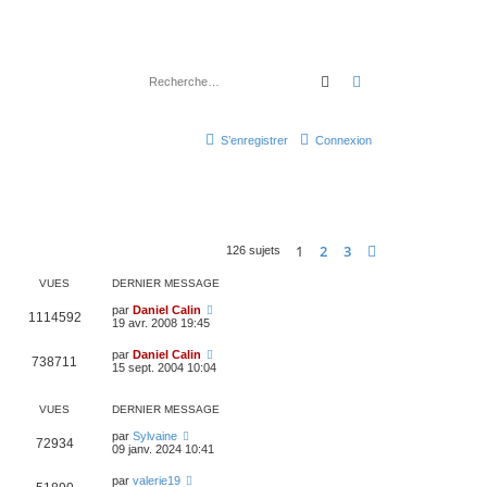
Rechercher
Recherche avancé
S’enregistrer
Connexion
1
2
3
Suivante
126 sujets
VUES
DERNIER MESSAGE
par
Daniel Calin
1114592
19 avr. 2008 19:45
par
Daniel Calin
738711
15 sept. 2004 10:04
VUES
DERNIER MESSAGE
par
Sylvaine
72934
09 janv. 2024 10:41
par
valerie19