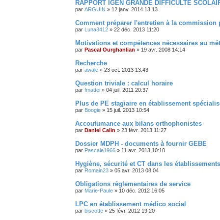
RAPPORT IGEN GRANDE DIFFICULTE SCOLAI
par
ARGUIN
»
12 janv. 2014 13:13
Comment préparer l'entretien à la commission 
par
Luna3412
»
22 déc. 2013 11:20
Motivations et compétences nécessaires au mé
par
Pascal Ourghanlian
»
19 avr. 2008 14:14
Recherche
par
awale
»
23 oct. 2013 13:43
Question triviale : calcul horaire
par
fmattei
»
04 juil. 2011 20:37
Plus de PE stagiaire en établissement spécialis
par
Boogie
»
15 juil. 2013 10:54
Accoutumance aux bilans orthophonistes
par
Daniel Calin
»
23 févr. 2013 11:27
Dossier MDPH - documents à fournir GEBE
par
Pascale1966
»
11 avr. 2013 10:10
Hygiène, sécurité et CT dans les établissement
par
Romain23
»
05 avr. 2013 08:04
Obligations réglementaires de service
par
Marie-Paule
»
10 déc. 2012 16:05
LPC en établissement médico social
par
biscotte
»
25 févr. 2012 19:20