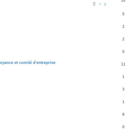
16
1
2
?
5
2
2
0
voyance et comité d'entreprise
11
1
3
1
8
0