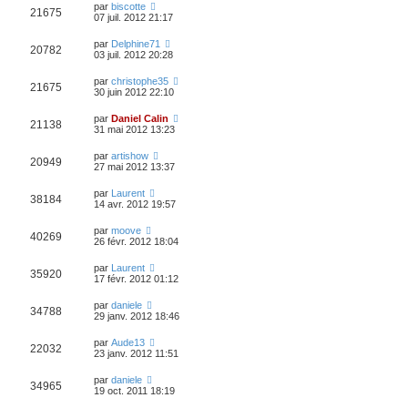
par
biscotte
21675
07 juil. 2012 21:17
par
Delphine71
20782
03 juil. 2012 20:28
par
christophe35
21675
30 juin 2012 22:10
par
Daniel Calin
21138
31 mai 2012 13:23
par
artishow
20949
27 mai 2012 13:37
par
Laurent
38184
14 avr. 2012 19:57
par
moove
40269
26 févr. 2012 18:04
par
Laurent
35920
17 févr. 2012 01:12
par
daniele
34788
29 janv. 2012 18:46
par
Aude13
22032
23 janv. 2012 11:51
par
daniele
34965
19 oct. 2011 18:19