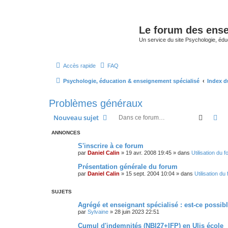
Le forum des ense
Un service du site Psychologie, édu
Accès rapide
FAQ
Psychologie, éducation & enseignement spécialisé
Index d
Problèmes généraux
Recher
Re
Nouveau sujet
ANNONCES
S'inscrire à ce forum
par
Daniel Calin
»
19 avr. 2008 19:45
» dans
Utilisation du 
Présentation générale du forum
par
Daniel Calin
»
15 sept. 2004 10:04
» dans
Utilisation du
SUJETS
Agrégé et enseignant spécialisé : est-ce possib
par
Sylvaine
»
28 juin 2023 22:51
Cumul d'indemnités (NBI27+IFP) en Ulis école