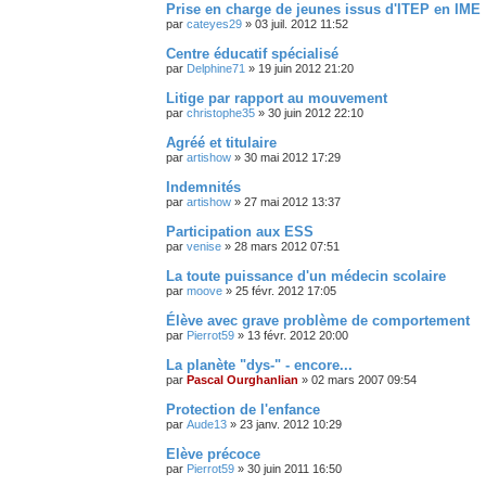
Prise en charge de jeunes issus d'ITEP en IME
par
cateyes29
»
03 juil. 2012 11:52
Centre éducatif spécialisé
par
Delphine71
»
19 juin 2012 21:20
Litige par rapport au mouvement
par
christophe35
»
30 juin 2012 22:10
Agréé et titulaire
par
artishow
»
30 mai 2012 17:29
Indemnités
par
artishow
»
27 mai 2012 13:37
Participation aux ESS
par
venise
»
28 mars 2012 07:51
La toute puissance d'un médecin scolaire
par
moove
»
25 févr. 2012 17:05
Élève avec grave problème de comportement
par
Pierrot59
»
13 févr. 2012 20:00
La planète "dys-" - encore...
par
Pascal Ourghanlian
»
02 mars 2007 09:54
Protection de l'enfance
par
Aude13
»
23 janv. 2012 10:29
Elève précoce
par
Pierrot59
»
30 juin 2011 16:50