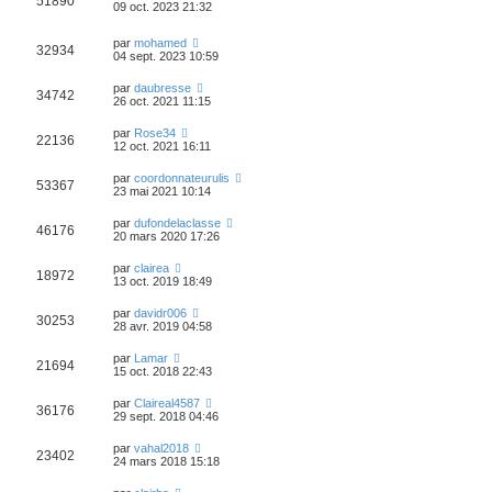
51890
09 oct. 2023 21:32
par
mohamed
32934
04 sept. 2023 10:59
par
daubresse
34742
26 oct. 2021 11:15
par
Rose34
22136
12 oct. 2021 16:11
par
coordonnateurulis
53367
23 mai 2021 10:14
par
dufondelaclasse
46176
20 mars 2020 17:26
par
clairea
18972
13 oct. 2019 18:49
par
davidr006
30253
28 avr. 2019 04:58
par
Lamar
21694
15 oct. 2018 22:43
par
Claireal4587
36176
29 sept. 2018 04:46
par
vahal2018
23402
24 mars 2018 15:18