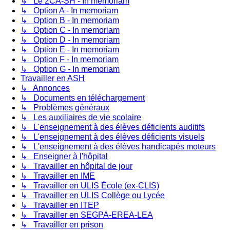
↳ Le 2CA-SH - In memoriam
↳ Option A - In memoriam
↳ Option B - In memoriam
↳ Option C - In memoriam
↳ Option D - In memoriam
↳ Option E - In memoriam
↳ Option F - In memoriam
↳ Option G - In memoriam
Travailler en ASH
↳ Annonces
↳ Documents en téléchargement
↳ Problèmes généraux
↳ Les auxiliaires de vie scolaire
↳ L'enseignement à des élèves déficients auditifs
↳ L'enseignement à des élèves déficients visuels
↳ L'enseignement à des élèves handicapés moteurs
↳ Enseigner à l'hôpital
↳ Travailler en hôpital de jour
↳ Travailler en IME
↳ Travailler en ULIS École (ex-CLIS)
↳ Travailler en ULIS Collège ou Lycée
↳ Travailler en ITEP
↳ Travailler en SEGPA-EREA-LEA
↳ Travailler en prison