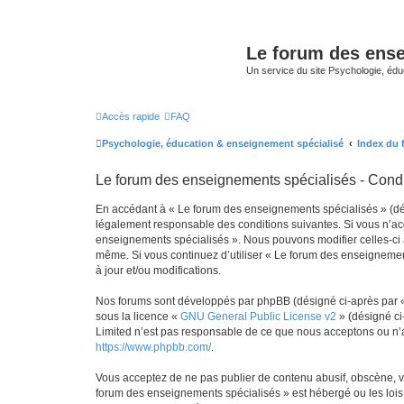
Le forum des ense
Un service du site Psychologie, édu
Accès rapide
FAQ
Psychologie, éducation & enseignement spécialisé
Index du
Le forum des enseignements spécialisés - Condit
En accédant à « Le forum des enseignements spécialisés » (désig
légalement responsable des conditions suivantes. Si vous n’acc
enseignements spécialisés ». Nous pouvons modifier celles-ci à 
même. Si vous continuez d’utiliser « Le forum des enseignemen
à jour et/ou modifications.
Nos forums sont développés par phpBB (désigné ci-après par « i
sous la licence «
GNU General Public License v2
» (désigné ci
Limited n’est pas responsable de ce que nous acceptons ou n’
https://www.phpbb.com/
.
Vous acceptez de ne pas publier de contenu abusif, obscène, vu
forum des enseignements spécialisés » est hébergé ou les lois 