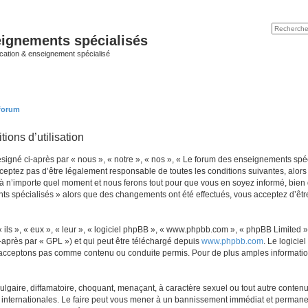
ignements spécialisés
cation & enseignement spécialisé
 forum
ions d’utilisation
né ci-après par « nous », « notre », « nos », « Le forum des enseignements spécial
eptez pas d’être légalement responsable de toutes les conditions suivantes, alors 
n’importe quel moment et nous ferons tout pour que vous en soyez informé, bien qu’
ts spécialisés » alors que des changements ont été effectués, vous acceptez d’êt
ls », « eux », « leur », « logiciel phpBB », « www.phpbb.com », « phpBB Limited »,
-après par « GPL ») et qui peut être téléchargé depuis
www.phpbb.com
. Le logicie
acceptons pas comme contenu ou conduite permis. Pour de plus amples informations
lgaire, diffamatoire, choquant, menaçant, à caractère sexuel ou tout autre contenu 
internationales. Le faire peut vous mener à un bannissement immédiat et permanent,