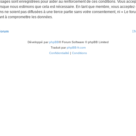
ssages sont enregistrées pour aider au renforcement de ces conditions. Vous acc
lorsque nous estimons que cela est nécessaire. En tant que membre, vous acceptez 
s ne soient pas diffusées à une tierce partie sans votre consentement, ni « Le fo
ant à compromettre les données.
 forum
N
Développé par
phpBB
® Forum Software © phpBB Limited
Traduit par
phpBB-fr.com
Confidentialité
|
Conditions