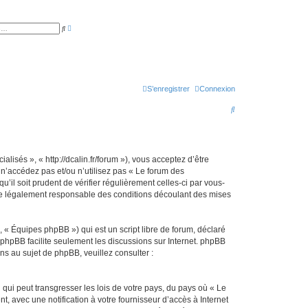
R
R
e
e
c
c
h
h
e
e
r
r
c
c
h
h
e
S’enregistrer
Connexion
e
a
r
v
R
a
n
e
c
é
e
c
h
isés », « http://dcalin.fr/forum »), vous acceptez d’être
n’accédez pas et/ou n’utilisez pas « Le forum des
e
il soit prudent de vérifier régulièrement celles-ci par vous-
r
re légalement responsable des conditions découlant des mises
c
h
 « Équipes phpBB ») qui est un script libre de forum, déclaré
l phpBB facilite seulement les discussions sur Internet. phpBB
e
 au sujet de phpBB, veuillez consulter :
r
qui peut transgresser les lois de votre pays, du pays où « Le
 avec une notification à votre fournisseur d’accès à Internet