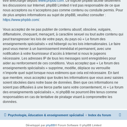
être téléchargé depuis
www.phpbb.com
. Le logiciel phpBB facilite seulement
les discussions sur Internet. phpBB Limited n’est pas responsable de ce que
nous acceptons ou n’acceptons pas comme contenu ou conduite permis. Pour
de plus amples informations au sujet de phpBB, veuillez consulter :
https://www.phpbb.com/
.
Vous acceptez de ne pas publier de contenu abusif, obscène, vulgaire,
diffamatoire, choquant, menaçant, à caractère sexuel ou tout autre contenu qui
peut transgresser les lois de votre pays, du pays où « Le forum des
enseignements spécialisés » est hébergé ou les lois internationales. Le faire
peut vous mener à un bannissement immédiat et permanent, avec une
notification à votre fournisseur d’accès à Internet si nous le jugeons
nécessaire. Les adresses IP de tous les messages sont enregistrées pour
aider au renforcement de ces conditions. Vous acceptez que « Le forum des
enseignements spécialisés » supprime, modifie, déplace ou verrouille
n’importe quel sujet lorsque nous estimons que cela est nécessaire. En tant
que membre, vous acceptez que toutes les informations que vous avez saisies
soient stockées dans notre base de données. Bien que ces informations ne
soient pas diffusées à une tierce partie sans votre consentement, ni « Le forum
des enseignements spécialisés », ni phpBB ne pourront être tenus comme
responsables en cas de tentative de piratage visant à compromettre les
données.
Psychologie, éducation & enseignement spécialisé
Index du forum
Développé par
phpBB
® Forum Software © phpBB Limited