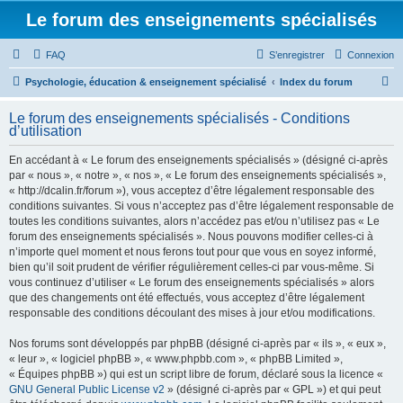
Le forum des enseignements spécialisés
FAQ
S’enregistrer
Connexion
R
Psychologie, éducation & enseignement spécialisé
Index du forum
e
Le forum des enseignements spécialisés - Conditions
c
d’utilisation
h
En accédant à « Le forum des enseignements spécialisés » (désigné ci-après
e
par « nous », « notre », « nos », « Le forum des enseignements spécialisés »,
r
« http://dcalin.fr/forum »), vous acceptez d’être légalement responsable des
conditions suivantes. Si vous n’acceptez pas d’être légalement responsable de
c
toutes les conditions suivantes, alors n’accédez pas et/ou n’utilisez pas « Le
h
forum des enseignements spécialisés ». Nous pouvons modifier celles-ci à
n’importe quel moment et nous ferons tout pour que vous en soyez informé,
e
bien qu’il soit prudent de vérifier régulièrement celles-ci par vous-même. Si
r
vous continuez d’utiliser « Le forum des enseignements spécialisés » alors
que des changements ont été effectués, vous acceptez d’être légalement
responsable des conditions découlant des mises à jour et/ou modifications.
Nos forums sont développés par phpBB (désigné ci-après par « ils », « eux »,
« leur », « logiciel phpBB », « www.phpbb.com », « phpBB Limited »,
« Équipes phpBB ») qui est un script libre de forum, déclaré sous la licence «
GNU General Public License v2
» (désigné ci-après par « GPL ») et qui peut