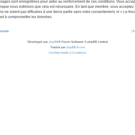
ssages sont enregistrées pour aider au renforcement de ces conditions. Vous acc
lorsque nous estimons que cela est nécessaire. En tant que membre, vous acceptez 
s ne soient pas diffusées à une tierce partie sans votre consentement, ni « Le fo
ant à compromettre les données.
 forum
N
Développé par
phpBB
® Forum Software © phpBB Limited
Traduit par
phpBB-fr.com
Confidentialité
|
Conditions