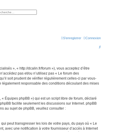
rcher
herche avancée
S’enregistrer
Connexion
R
e
c
h
isés », « http://dcalin.fr/forum »), vous acceptez d’être
n’accédez pas et/ou n’utilisez pas « Le forum des
e
il soit prudent de vérifier régulièrement celles-ci par vous-
r
re légalement responsable des conditions découlant des mises
c
h
 « Équipes phpBB ») qui est un script libre de forum, déclaré
l phpBB facilite seulement les discussions sur Internet. phpBB
e
 au sujet de phpBB, veuillez consulter :
r
qui peut transgresser les lois de votre pays, du pays où « Le
 avec une notification à votre fournisseur d’accès à Internet