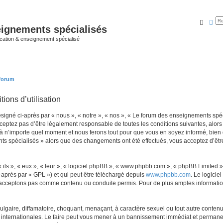
Reche
Rec
ignements spécialisés
cation & enseignement spécialisé
 forum
ions d’utilisation
né ci-après par « nous », « notre », « nos », « Le forum des enseignements spécial
eptez pas d’être légalement responsable de toutes les conditions suivantes, alors 
n’importe quel moment et nous ferons tout pour que vous en soyez informé, bien qu’
ts spécialisés » alors que des changements ont été effectués, vous acceptez d’êt
ls », « eux », « leur », « logiciel phpBB », « www.phpbb.com », « phpBB Limited »,
-après par « GPL ») et qui peut être téléchargé depuis
www.phpbb.com
. Le logicie
acceptons pas comme contenu ou conduite permis. Pour de plus amples informations
lgaire, diffamatoire, choquant, menaçant, à caractère sexuel ou tout autre contenu 
internationales. Le faire peut vous mener à un bannissement immédiat et permanent,