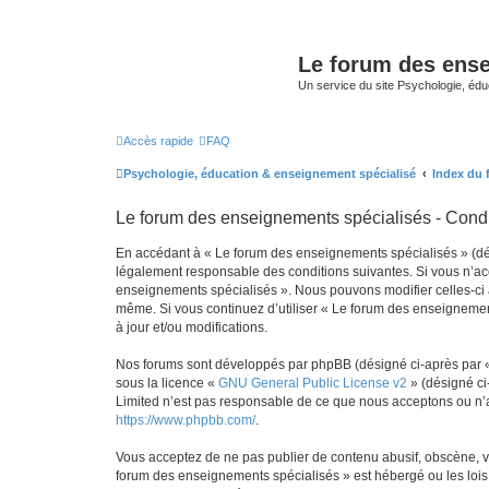
Le forum des ense
Un service du site Psychologie, édu
Accès rapide
FAQ
Psychologie, éducation & enseignement spécialisé
Index du
Le forum des enseignements spécialisés - Condit
En accédant à « Le forum des enseignements spécialisés » (désig
légalement responsable des conditions suivantes. Si vous n’acc
enseignements spécialisés ». Nous pouvons modifier celles-ci à 
même. Si vous continuez d’utiliser « Le forum des enseignemen
à jour et/ou modifications.
Nos forums sont développés par phpBB (désigné ci-après par « i
sous la licence «
GNU General Public License v2
» (désigné ci
Limited n’est pas responsable de ce que nous acceptons ou n’
https://www.phpbb.com/
.
Vous acceptez de ne pas publier de contenu abusif, obscène, vu
forum des enseignements spécialisés » est hébergé ou les lois 