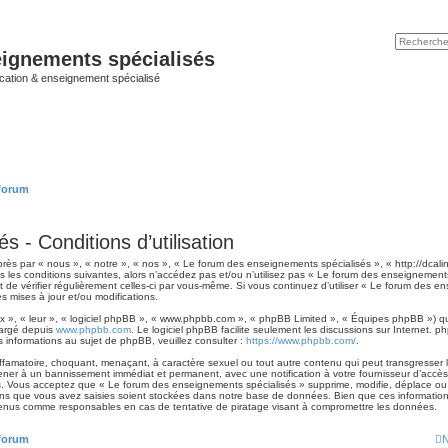
ignements spécialisés
cation & enseignement spécialisé
 forum
 - Conditions d’utilisation
ès par « nous », « notre », « nos », « Le forum des enseignements spécialisés », « http://dcalin
 les conditions suivantes, alors n’accédez pas et/ou n’utilisez pas « Le forum des enseignement
nt de vérifier régulièrement celles-ci par vous-même. Si vous continuez d’utiliser « Le forum des
 mises à jour et/ou modifications.
 », « leur », « logiciel phpBB », « www.phpbb.com », « phpBB Limited », « Équipes phpBB ») qui 
hargé depuis
www.phpbb.com
. Le logiciel phpBB facilite seulement les discussions sur Internet
informations au sujet de phpBB, veuillez consulter :
https://www.phpbb.com/
.
ffamatoire, choquant, menaçant, à caractère sexuel ou tout autre contenu qui peut transgresser
 mener à un bannissement immédiat et permanent, avec une notification à votre fournisseur d’accès
. Vous acceptez que « Le forum des enseignements spécialisés » supprime, modifie, déplace ou ve
ns que vous avez saisies soient stockées dans notre base de données. Bien que ces informations
tenus comme responsables en cas de tentative de piratage visant à compromettre les données.
 forum
N