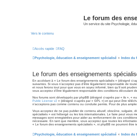
Le forum des ense
Un service du site Psychologie, édu
Vers le contenu
Accès rapide
FAQ
Psychologie, éducation & enseignement spécialisé
Index du
Le forum des enseignements spécialisés
En accédant à « Le forum des enseignements spécialisés » (désigné ci-apr
suivantes. Si vous n’acceptez pas d’être légalement responsable de toutes
et nous ferons tout pour que vous en soyez informé, bien qu’il soit prude
vous acceptez d’être légalement responsable des conditions découlant des
Nos forums sont développés par phpBB (désigné ci-après par « ils », « eux
Public License v2
» (désigné ci-après par « GPL ») et qui peut être téléc
n’acceptons pas comme contenu ou conduite permis. Pour de plus amples 
Vous acceptez de ne pas publier de contenu abusif, obscène, vulgaire, di
spécialisés » est hébergé ou les lois internationales. Le faire peut vous
messages sont enregistrées pour aider au renforcement de ces conditions
nécessaire. En tant que membre, vous acceptez que toutes les informatio
« Le forum des enseignements spécialisés », ni phpBB ne pourront être 
Psychologie, éducation & enseignement spécialisé
Index du