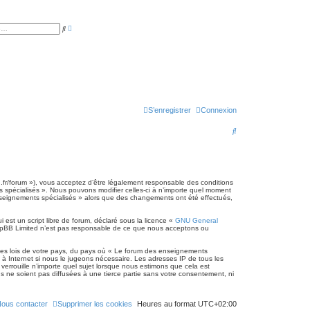
R
R
e
e
c
c
h
h
e
e
r
r
c
c
h
h
e
e
a
r
v
a
S’enregistrer
Connexion
n
c
R
é
e
e
c
h
.fr/forum »), vous acceptez d’être légalement responsable des conditions
s spécialisés ». Nous pouvons modifier celles-ci à n’importe quel moment
e
 enseignements spécialisés » alors que des changements ont été effectués,
r
est un script libre de forum, déclaré sous la licence «
GNU General
. phpBB Limited n’est pas responsable de ce que nous acceptons ou
c
h
 les lois de votre pays, du pays où « Le forum des enseignements
 à Internet si nous le jugeons nécessaire. Les adresses IP de tous les
e
rrouille n’importe quel sujet lorsque nous estimons que cela est
 ne soient pas diffusées à une tierce partie sans votre consentement, ni
r
ous contacter
Supprimer les cookies
Heures au format
UTC+02:00