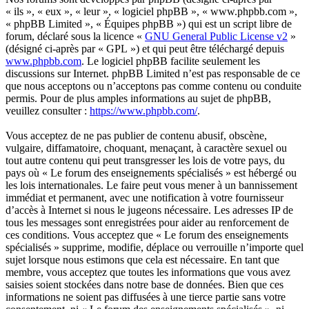
« ils », « eux », « leur », « logiciel phpBB », « www.phpbb.com »,
« phpBB Limited », « Équipes phpBB ») qui est un script libre de
forum, déclaré sous la licence «
GNU General Public License v2
»
(désigné ci-après par « GPL ») et qui peut être téléchargé depuis
www.phpbb.com
. Le logiciel phpBB facilite seulement les
discussions sur Internet. phpBB Limited n’est pas responsable de ce
que nous acceptons ou n’acceptons pas comme contenu ou conduite
permis. Pour de plus amples informations au sujet de phpBB,
veuillez consulter :
https://www.phpbb.com/
.
Vous acceptez de ne pas publier de contenu abusif, obscène,
vulgaire, diffamatoire, choquant, menaçant, à caractère sexuel ou
tout autre contenu qui peut transgresser les lois de votre pays, du
pays où « Le forum des enseignements spécialisés » est hébergé ou
les lois internationales. Le faire peut vous mener à un bannissement
immédiat et permanent, avec une notification à votre fournisseur
d’accès à Internet si nous le jugeons nécessaire. Les adresses IP de
tous les messages sont enregistrées pour aider au renforcement de
ces conditions. Vous acceptez que « Le forum des enseignements
spécialisés » supprime, modifie, déplace ou verrouille n’importe quel
sujet lorsque nous estimons que cela est nécessaire. En tant que
membre, vous acceptez que toutes les informations que vous avez
saisies soient stockées dans notre base de données. Bien que ces
informations ne soient pas diffusées à une tierce partie sans votre