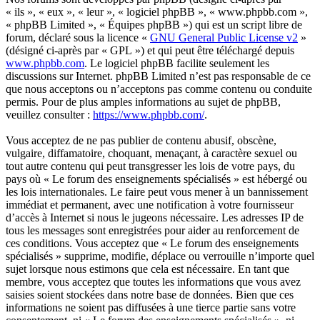
« ils », « eux », « leur », « logiciel phpBB », « www.phpbb.com »,
« phpBB Limited », « Équipes phpBB ») qui est un script libre de
forum, déclaré sous la licence «
GNU General Public License v2
»
(désigné ci-après par « GPL ») et qui peut être téléchargé depuis
www.phpbb.com
. Le logiciel phpBB facilite seulement les
discussions sur Internet. phpBB Limited n’est pas responsable de ce
que nous acceptons ou n’acceptons pas comme contenu ou conduite
permis. Pour de plus amples informations au sujet de phpBB,
veuillez consulter :
https://www.phpbb.com/
.
Vous acceptez de ne pas publier de contenu abusif, obscène,
vulgaire, diffamatoire, choquant, menaçant, à caractère sexuel ou
tout autre contenu qui peut transgresser les lois de votre pays, du
pays où « Le forum des enseignements spécialisés » est hébergé ou
les lois internationales. Le faire peut vous mener à un bannissement
immédiat et permanent, avec une notification à votre fournisseur
d’accès à Internet si nous le jugeons nécessaire. Les adresses IP de
tous les messages sont enregistrées pour aider au renforcement de
ces conditions. Vous acceptez que « Le forum des enseignements
spécialisés » supprime, modifie, déplace ou verrouille n’importe quel
sujet lorsque nous estimons que cela est nécessaire. En tant que
membre, vous acceptez que toutes les informations que vous avez
saisies soient stockées dans notre base de données. Bien que ces
informations ne soient pas diffusées à une tierce partie sans votre