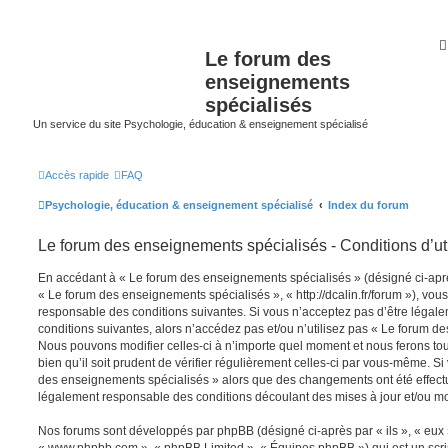
Le forum des
enseignements
spécialisés
Un service du site Psychologie, éducation & enseignement spécialisé
Accès rapide
FAQ
Psychologie, éducation & enseignement spécialisé
Index du forum
Le forum des enseignements spécialisés - Conditions d’uti
En accédant à « Le forum des enseignements spécialisés » (désigné ci-après
« Le forum des enseignements spécialisés », « http://dcalin.fr/forum »), vou
responsable des conditions suivantes. Si vous n’acceptez pas d’être légal
conditions suivantes, alors n’accédez pas et/ou n’utilisez pas « Le forum d
Nous pouvons modifier celles-ci à n’importe quel moment et nous ferons to
bien qu’il soit prudent de vérifier régulièrement celles-ci par vous-même. Si
des enseignements spécialisés » alors que des changements ont été effect
légalement responsable des conditions découlant des mises à jour et/ou mo
Nos forums sont développés par phpBB (désigné ci-après par « ils », « eux »,
« www.phpbb.com », « phpBB Limited », « Équipes phpBB ») qui est un script