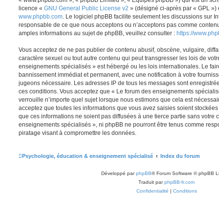
licence «
GNU General Public License v2
» (désigné ci-après par « GPL ») 
www.phpbb.com
. Le logiciel phpBB facilite seulement les discussions sur I
responsable de ce que nous acceptons ou n’acceptons pas comme contenu 
amples informations au sujet de phpBB, veuillez consulter :
https://www.ph
Vous acceptez de ne pas publier de contenu abusif, obscène, vulgaire, diff
caractère sexuel ou tout autre contenu qui peut transgresser les lois de vot
enseignements spécialisés » est hébergé ou les lois internationales. Le fa
bannissement immédiat et permanent, avec une notification à votre fournisse
jugeons nécessaire. Les adresses IP de tous les messages sont enregistré
ces conditions. Vous acceptez que « Le forum des enseignements spécialis
verrouille n’importe quel sujet lorsque nous estimons que cela est nécessa
acceptez que toutes les informations que vous avez saisies soient stockée
que ces informations ne soient pas diffusées à une tierce partie sans votre
enseignements spécialisés », ni phpBB ne pourront être tenus comme respo
piratage visant à compromettre les données.
Psychologie, éducation & enseignement spécialisé
Index du forum
Développé par
phpBB
® Forum Software © phpBB L
Traduit par
phpBB-fr.com
Confidentialité
|
Conditions