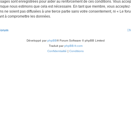
ssages sont enregistrées pour aider au renforcement de ces conditions. Vous acc
lorsque nous estimons que cela est nécessaire. En tant que membre, vous acceptez 
s ne soient pas diffusées à une tierce partie sans votre consentement, ni « Le fo
ant à compromettre les données.
 forum
N
Développé par
phpBB
® Forum Software © phpBB Limited
Traduit par
phpBB-fr.com
Confidentialité
|
Conditions