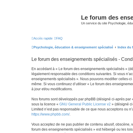
Le forum des ense
Un service du site Psychologie, édu
Accès rapide
FAQ
Psychologie, éducation & enseignement spécialisé
Index du
Le forum des enseignements spécialisés - Condit
En accédant à « Le forum des enseignements spécialisés » (désig
légalement responsable des conditions suivantes. Si vous n’acc
enseignements spécialisés ». Nous pouvons modifier celles-ci à 
même. Si vous continuez d’utiliser « Le forum des enseignemen
à jour et/ou modifications.
Nos forums sont développés par phpBB (désigné ci-après par « i
sous la licence «
GNU General Public License v2
» (désigné ci
Limited n’est pas responsable de ce que nous acceptons ou n’
https://www.phpbb.com/
.
Vous acceptez de ne pas publier de contenu abusif, obscène, vu
forum des enseignements spécialisés » est hébergé ou les lois 