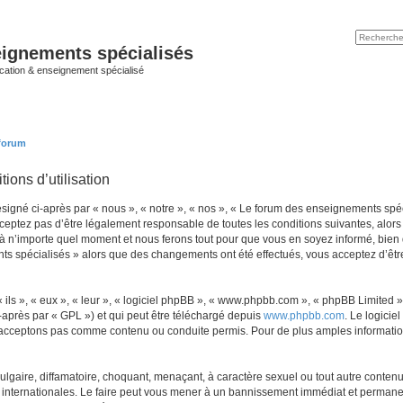
ignements spécialisés
cation & enseignement spécialisé
 forum
ions d’utilisation
né ci-après par « nous », « notre », « nos », « Le forum des enseignements spécial
eptez pas d’être légalement responsable de toutes les conditions suivantes, alors 
n’importe quel moment et nous ferons tout pour que vous en soyez informé, bien qu’
ts spécialisés » alors que des changements ont été effectués, vous acceptez d’êt
ls », « eux », « leur », « logiciel phpBB », « www.phpbb.com », « phpBB Limited »,
-après par « GPL ») et qui peut être téléchargé depuis
www.phpbb.com
. Le logicie
acceptons pas comme contenu ou conduite permis. Pour de plus amples informations
lgaire, diffamatoire, choquant, menaçant, à caractère sexuel ou tout autre contenu 
internationales. Le faire peut vous mener à un bannissement immédiat et permanent,