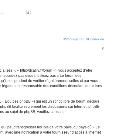
R
R
e
e
c
c
h
h
e
e
r
r
c
c
h
h
e
S’enregistrer
Connexion
e
a
r
v
R
a
n
e
c
é
e
c
h
isés », « http://dcalin.fr/forum »), vous acceptez d’être
n’accédez pas et/ou n’utilisez pas « Le forum des
e
il soit prudent de vérifier régulièrement celles-ci par vous-
r
re légalement responsable des conditions découlant des mises
c
h
 « Équipes phpBB ») qui est un script libre de forum, déclaré
l phpBB facilite seulement les discussions sur Internet. phpBB
e
 au sujet de phpBB, veuillez consulter :
r
qui peut transgresser les lois de votre pays, du pays où « Le
 avec une notification à votre fournisseur d’accès à Internet