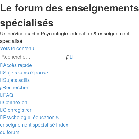
Le forum des enseignements
spécialisés
Un service du site Psychologie, éducation & enseignement
spécialisé
Vers le contenu
Recherche
Rechercher
avancée
Accès rapide
Sujets sans réponse
Sujets actifs
Rechercher
FAQ
Connexion
S’enregistrer
Psychologie, éducation &
enseignement spécialisé
Index
du forum