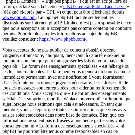
« phpBB Limited », « Équipes phpBB ») qui est un script libre de
forum, déclaré sous la licence «
GNU General Public License v2
»
(désigné ci-après par « GPL ») et qui peut être téléchargé depuis
www.phpbb.com
. Le logiciel phpBB facilite seulement les
discussions sur Internet. phpBB Limited n’est pas responsable de ce
que nous acceptons ou n’acceptons pas comme contenu ou conduite
permis. Pour de plus amples informations au sujet de phpBB,
veuillez consulter :
https://www.phpbb.com/
.
Vous acceptez de ne pas publier de contenu abusif, obscène,
vulgaire, diffamatoire, choquant, menaçant, à caractère sexuel ou
tout autre contenu qui peut transgresser les lois de votre pays, du
pays où « Le forum des enseignements spécialisés » est hébergé ou
les lois internationales. Le faire peut vous mener à un bannissement
immédiat et permanent, avec une notification à votre fournisseur
d’accès à Internet si nous le jugeons nécessaire. Les adresses IP de
tous les messages sont enregistrées pour aider au renforcement de
ces conditions. Vous acceptez que « Le forum des enseignements
spécialisés » supprime, modifie, déplace ou verrouille n’importe quel
sujet lorsque nous estimons que cela est nécessaire. En tant que
membre, vous acceptez que toutes les informations que vous avez
saisies soient stockées dans notre base de données. Bien que ces
informations ne soient pas diffusées à une tierce partie sans votre
consentement, ni « Le forum des enseignements spécialisés », ni
phpBB ne pourront être tenus comme responsables en cas de