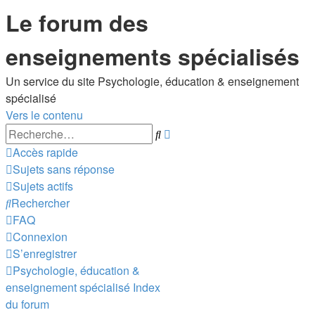
Le forum des
enseignements spécialisés
Un service du site Psychologie, éducation & enseignement
spécialisé
Vers le contenu
Recherche
Rechercher
avancée
Accès rapide
Sujets sans réponse
Sujets actifs
Rechercher
FAQ
Connexion
S’enregistrer
Psychologie, éducation &
enseignement spécialisé
Index
du forum