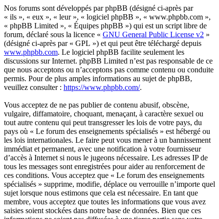
Nos forums sont développés par phpBB (désigné ci-après par
« ils », « eux », « leur », « logiciel phpBB », « www.phpbb.com »,
« phpBB Limited », « Équipes phpBB ») qui est un script libre de
forum, déclaré sous la licence «
GNU General Public License v2
»
(désigné ci-après par « GPL ») et qui peut être téléchargé depuis
www.phpbb.com
. Le logiciel phpBB facilite seulement les
discussions sur Internet. phpBB Limited n’est pas responsable de ce
que nous acceptons ou n’acceptons pas comme contenu ou conduite
permis. Pour de plus amples informations au sujet de phpBB,
veuillez consulter :
https://www.phpbb.com/
.
Vous acceptez de ne pas publier de contenu abusif, obscène,
vulgaire, diffamatoire, choquant, menaçant, à caractère sexuel ou
tout autre contenu qui peut transgresser les lois de votre pays, du
pays où « Le forum des enseignements spécialisés » est hébergé ou
les lois internationales. Le faire peut vous mener à un bannissement
immédiat et permanent, avec une notification à votre fournisseur
d’accès à Internet si nous le jugeons nécessaire. Les adresses IP de
tous les messages sont enregistrées pour aider au renforcement de
ces conditions. Vous acceptez que « Le forum des enseignements
spécialisés » supprime, modifie, déplace ou verrouille n’importe quel
sujet lorsque nous estimons que cela est nécessaire. En tant que
membre, vous acceptez que toutes les informations que vous avez
saisies soient stockées dans notre base de données. Bien que ces