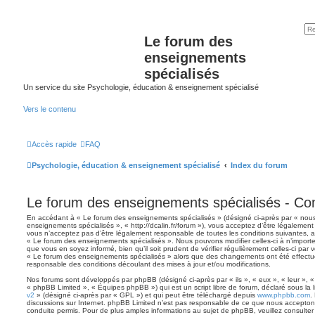
Le forum des
enseignements
spécialisés
Un service du site Psychologie, éducation & enseignement spécialisé
Vers le contenu
Accès rapide
FAQ
Psychologie, éducation & enseignement spécialisé
Index du forum
Le forum des enseignements spécialisés - Condi
En accédant à « Le forum des enseignements spécialisés » (désigné ci-après par « nous 
enseignements spécialisés », « http://dcalin.fr/forum »), vous acceptez d’être légalemen
vous n’acceptez pas d’être légalement responsable de toutes les conditions suivantes, al
« Le forum des enseignements spécialisés ». Nous pouvons modifier celles-ci à n’import
que vous en soyez informé, bien qu’il soit prudent de vérifier régulièrement celles-ci par 
« Le forum des enseignements spécialisés » alors que des changements ont été effectu
responsable des conditions découlant des mises à jour et/ou modifications.
Nos forums sont développés par phpBB (désigné ci-après par « ils », « eux », « leur », 
« phpBB Limited », « Équipes phpBB ») qui est un script libre de forum, déclaré sous la 
v2
» (désigné ci-après par « GPL ») et qui peut être téléchargé depuis
www.phpbb.com
.
discussions sur Internet. phpBB Limited n’est pas responsable de ce que nous accept
conduite permis. Pour de plus amples informations au sujet de phpBB, veuillez consulter