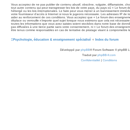
Vous acceptez de ne pas publier de contenu abusif, obscène, vulgaire, diffamatoire, ch
tout autre contenu qui peut transgresser les lois de votre pays, du pays où « Le forum 
hébergé ou les lois internationales. Le faire peut vous mener à un bannissement immédia
votre fournisseur d’accès à Internet si nous le jugeons nécessaire. Les adresses IP de 
aider au renforcement de ces conditions. Vous acceptez que « Le forum des enseignemen
déplace ou verrouille n’importe quel sujet lorsque nous estimons que cela est nécessai
toutes les informations que vous avez saisies soient stockées dans notre base de donné
pas diffusées à une tierce partie sans votre consentement, ni « Le forum des enseignem
être tenus comme responsables en cas de tentative de piratage visant à compromettre 
Psychologie, éducation & enseignement spécialisé
Index du forum
Développé par
phpBB
® Forum Software © phpBB L
Traduit par
phpBB-fr.com
Confidentialité
|
Conditions