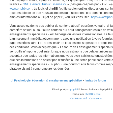
licence «
GNU General Public License v2
» (désigné ci-après par « GPL ») 
www.phpbb.com
. Le logiciel phpBB facilite seulement les discussions sur I
responsable de ce que nous acceptons ou n’acceptons pas comme contenu 
amples informations au sujet de phpBB, veuillez consulter :
https://www.ph
Vous acceptez de ne pas publier de contenu abusif, obscène, vulgaire, diff
caractère sexuel ou tout autre contenu qui peut transgresser les lois de vot
enseignements spécialisés » est hébergé ou les lois internationales. Le fa
bannissement immédiat et permanent, avec une notification à votre fournisse
jugeons nécessaire. Les adresses IP de tous les messages sont enregistré
ces conditions. Vous acceptez que « Le forum des enseignements spécialis
verrouille n’importe quel sujet lorsque nous estimons que cela est nécessa
acceptez que toutes les informations que vous avez saisies soient stockée
que ces informations ne soient pas diffusées à une tierce partie sans votre
enseignements spécialisés », ni phpBB ne pourront être tenus comme respo
piratage visant à compromettre les données.
Psychologie, éducation & enseignement spécialisé
Index du forum
Développé par
phpBB
® Forum Software © phpBB L
Traduit par
phpBB-fr.com
Confidentialité
|
Conditions