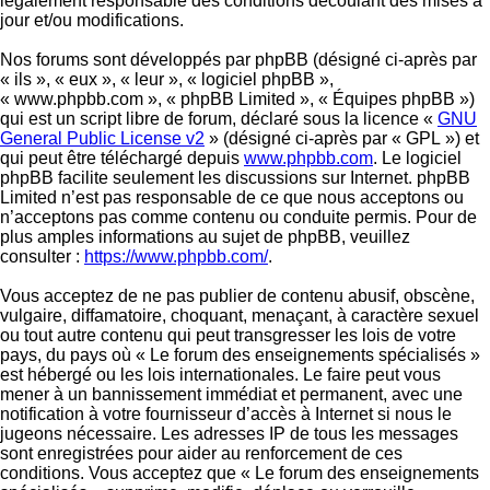
légalement responsable des conditions découlant des mises à
jour et/ou modifications.
Nos forums sont développés par phpBB (désigné ci-après par
« ils », « eux », « leur », « logiciel phpBB »,
« www.phpbb.com », « phpBB Limited », « Équipes phpBB »)
qui est un script libre de forum, déclaré sous la licence «
GNU
General Public License v2
» (désigné ci-après par « GPL ») et
qui peut être téléchargé depuis
www.phpbb.com
. Le logiciel
phpBB facilite seulement les discussions sur Internet. phpBB
Limited n’est pas responsable de ce que nous acceptons ou
n’acceptons pas comme contenu ou conduite permis. Pour de
plus amples informations au sujet de phpBB, veuillez
consulter :
https://www.phpbb.com/
.
Vous acceptez de ne pas publier de contenu abusif, obscène,
vulgaire, diffamatoire, choquant, menaçant, à caractère sexuel
ou tout autre contenu qui peut transgresser les lois de votre
pays, du pays où « Le forum des enseignements spécialisés »
est hébergé ou les lois internationales. Le faire peut vous
mener à un bannissement immédiat et permanent, avec une
notification à votre fournisseur d’accès à Internet si nous le
jugeons nécessaire. Les adresses IP de tous les messages
sont enregistrées pour aider au renforcement de ces
conditions. Vous acceptez que « Le forum des enseignements