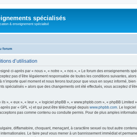
ignements spécialisés
cation & enseignement spécialisé
u forum
ions d’utilisation
né ci-après par « nous », « notre », « nos », « Le forum des enseignements spécial
eptez pas d’être légalement responsable de toutes les conditions suivantes, alors 
n’importe quel moment et nous ferons tout pour que vous en soyez informé, bien qu’
ts spécialisés » alors que des changements ont été effectués, vous acceptez d’êt
ls », « eux », « leur », « logiciel phpBB », « www.phpbb.com », « phpBB Limited »,
-après par « GPL ») et qui peut être téléchargé depuis
www.phpbb.com
. Le logicie
acceptons pas comme contenu ou conduite permis. Pour de plus amples informations
lgaire, diffamatoire, choquant, menaçant, à caractère sexuel ou tout autre contenu 
internationales. Le faire peut vous mener à un bannissement immédiat et permanent,