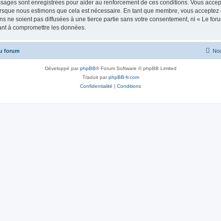
ssages sont enregistrées pour aider au renforcement de ces conditions. Vous acc
lorsque nous estimons que cela est nécessaire. En tant que membre, vous acceptez 
s ne soient pas diffusées à une tierce partie sans votre consentement, ni « Le fo
ant à compromettre les données.
u forum
Nou
Développé par
phpBB
® Forum Software © phpBB Limited
Traduit par
phpBB-fr.com
Confidentialité
|
Conditions