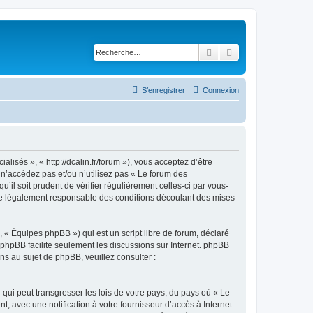
Rechercher
Recherche avancé
S’enregistrer
Connexion
isés », « http://dcalin.fr/forum »), vous acceptez d’être
n’accédez pas et/ou n’utilisez pas « Le forum des
il soit prudent de vérifier régulièrement celles-ci par vous-
re légalement responsable des conditions découlant des mises
 « Équipes phpBB ») qui est un script libre de forum, déclaré
l phpBB facilite seulement les discussions sur Internet. phpBB
 au sujet de phpBB, veuillez consulter :
qui peut transgresser les lois de votre pays, du pays où « Le
 avec une notification à votre fournisseur d’accès à Internet