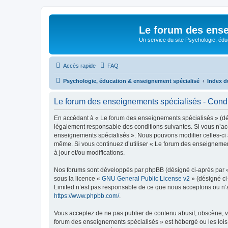
Le forum des ense
Un service du site Psychologie, édu
Accès rapide
FAQ
Psychologie, éducation & enseignement spécialisé
Index d
Le forum des enseignements spécialisés - Condit
En accédant à « Le forum des enseignements spécialisés » (désig
légalement responsable des conditions suivantes. Si vous n’acc
enseignements spécialisés ». Nous pouvons modifier celles-ci à 
même. Si vous continuez d’utiliser « Le forum des enseignemen
à jour et/ou modifications.
Nos forums sont développés par phpBB (désigné ci-après par « i
sous la licence «
GNU General Public License v2
» (désigné ci
Limited n’est pas responsable de ce que nous acceptons ou n’
https://www.phpbb.com/
.
Vous acceptez de ne pas publier de contenu abusif, obscène, vu
forum des enseignements spécialisés » est hébergé ou les lois 