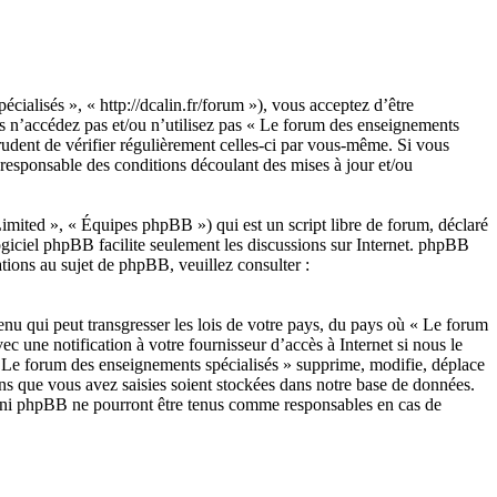
ialisés », « http://dcalin.fr/forum »), vous acceptez d’être
rs n’accédez pas et/ou n’utilisez pas « Le forum des enseignements
rudent de vérifier régulièrement celles-ci par vous-même. Si vous
 responsable des conditions découlant des mises à jour et/ou
ited », « Équipes phpBB ») qui est un script libre de forum, déclaré
ogiciel phpBB facilite seulement les discussions sur Internet. phpBB
ions au sujet de phpBB, veuillez consulter :
enu qui peut transgresser les lois de votre pays, du pays où « Le forum
c une notification à votre fournisseur d’accès à Internet si nous le
« Le forum des enseignements spécialisés » supprime, modifie, déplace
ns que vous avez saisies soient stockées dans notre base de données.
», ni phpBB ne pourront être tenus comme responsables en cas de