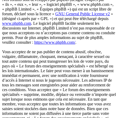
« ils », « eux », « leur », « logiciel phpBB », « www.phpbb.com »,
« phpBB Limited », « Équipes phpBB ») qui est un script libre de
forum, déclaré sous la licence «
GNU General Public License v2
»
(désigné ci-après par « GPL ») et qui peut être téléchargé depuis
www.phpbb.com
. Le logiciel phpBB facilite seulement les
discussions sur Internet. phpBB Limited n’est pas responsable de ce
que nous acceptons ou n’acceptons pas comme contenu ou conduite
permis. Pour de plus amples informations au sujet de phpBB,
veuillez consulter :
https://www.phpbb.com/
.
Vous acceptez de ne pas publier de contenu abusif, obscène,
vulgaire, diffamatoire, choquant, menaçant, à caractère sexuel ou
tout autre contenu qui peut transgresser les lois de votre pays, du
pays où « Le forum des enseignements spécialisés » est hébergé ou
les lois internationales. Le faire peut vous mener à un bannissement
immédiat et permanent, avec une notification à votre fournisseur
d’accès à Internet si nous le jugeons nécessaire. Les adresses IP de
tous les messages sont enregistrées pour aider au renforcement de
ces conditions. Vous acceptez que « Le forum des enseignements
spécialisés » supprime, modifie, déplace ou verrouille n’importe quel
sujet lorsque nous estimons que cela est nécessaire. En tant que
membre, vous acceptez que toutes les informations que vous avez
saisies soient stockées dans notre base de données. Bien que ces
informations ne soient pas diffusées à une tierce partie sans votre