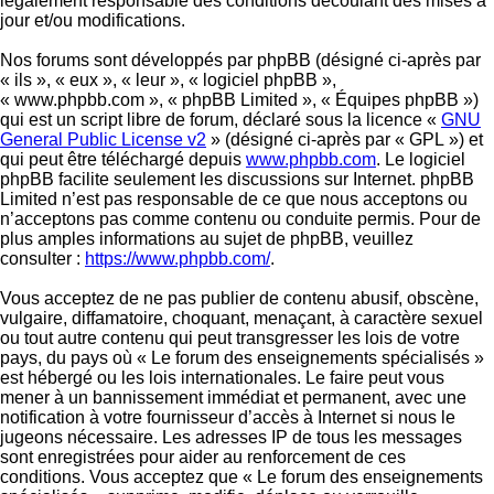
légalement responsable des conditions découlant des mises à
jour et/ou modifications.
Nos forums sont développés par phpBB (désigné ci-après par
« ils », « eux », « leur », « logiciel phpBB »,
« www.phpbb.com », « phpBB Limited », « Équipes phpBB »)
qui est un script libre de forum, déclaré sous la licence «
GNU
General Public License v2
» (désigné ci-après par « GPL ») et
qui peut être téléchargé depuis
www.phpbb.com
. Le logiciel
phpBB facilite seulement les discussions sur Internet. phpBB
Limited n’est pas responsable de ce que nous acceptons ou
n’acceptons pas comme contenu ou conduite permis. Pour de
plus amples informations au sujet de phpBB, veuillez
consulter :
https://www.phpbb.com/
.
Vous acceptez de ne pas publier de contenu abusif, obscène,
vulgaire, diffamatoire, choquant, menaçant, à caractère sexuel
ou tout autre contenu qui peut transgresser les lois de votre
pays, du pays où « Le forum des enseignements spécialisés »
est hébergé ou les lois internationales. Le faire peut vous
mener à un bannissement immédiat et permanent, avec une
notification à votre fournisseur d’accès à Internet si nous le
jugeons nécessaire. Les adresses IP de tous les messages
sont enregistrées pour aider au renforcement de ces
conditions. Vous acceptez que « Le forum des enseignements