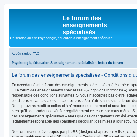
Le forum des
enseignements
spécialisés
Un service du site Psychologie, éducation & enseignement spécialisé
Accès rapide
FAQ
Psychologie, éducation & enseignement spécialisé
Index du forum
Le forum des enseignements spécialisés - Conditions d’uti
En accédant à « Le forum des enseignements spécialisés » (désigné ci-après
« Le forum des enseignements spécialisés », « http://dcalin.fr/forum »), vou
responsable des conditions suivantes. Si vous n’acceptez pas d’être légal
conditions suivantes, alors n’accédez pas et/ou n’utilisez pas « Le forum d
Nous pouvons modifier celles-ci à n’importe quel moment et nous ferons to
bien qu’il soit prudent de vérifier régulièrement celles-ci par vous-même. Si
des enseignements spécialisés » alors que des changements ont été effect
légalement responsable des conditions découlant des mises à jour et/ou mo
Nos forums sont développés par phpBB (désigné ci-après par « ils », « eux »,
« www.phpbb.com », « phpBB Limited », « Équipes phpBB ») qui est un script