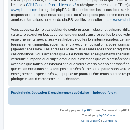
licence «
GNU General Public License v2
» (désigné ci-après par « GPL ») 
www.phpbb.com
. Le logiciel phpBB facilite seulement les discussions sur I
responsable de ce que nous acceptons ou n’acceptons pas comme contenu 
amples informations au sujet de phpBB, veuillez consulter :
https://www.ph
Vous acceptez de ne pas publier de contenu abusif, obscène, vulgaire, diff
caractère sexuel ou tout autre contenu qui peut transgresser les lois de vot
enseignements spécialisés » est hébergé ou les lois internationales. Le fa
bannissement immédiat et permanent, avec une notification à votre fournisse
jugeons nécessaire. Les adresses IP de tous les messages sont enregistré
ces conditions. Vous acceptez que « Le forum des enseignements spécialis
verrouille n’importe quel sujet lorsque nous estimons que cela est nécessa
acceptez que toutes les informations que vous avez saisies soient stockée
que ces informations ne soient pas diffusées à une tierce partie sans votre
enseignements spécialisés », ni phpBB ne pourront être tenus comme respo
piratage visant à compromettre les données.
Psychologie, éducation & enseignement spécialisé
Index du forum
Développé par
phpBB
® Forum Software © phpBB L
Traduit par
phpBB-fr.com
Confidentialité
|
Conditions