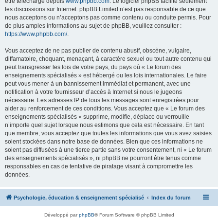
être téléchargé depuis
www.phpbb.com
. Le logiciel phpBB facilite seulement
les discussions sur Internet. phpBB Limited n’est pas responsable de ce que
nous acceptons ou n’acceptons pas comme contenu ou conduite permis. Pour
de plus amples informations au sujet de phpBB, veuillez consulter :
https://www.phpbb.com/
.
Vous acceptez de ne pas publier de contenu abusif, obscène, vulgaire,
diffamatoire, choquant, menaçant, à caractère sexuel ou tout autre contenu qui
peut transgresser les lois de votre pays, du pays où « Le forum des
enseignements spécialisés » est hébergé ou les lois internationales. Le faire
peut vous mener à un bannissement immédiat et permanent, avec une
notification à votre fournisseur d’accès à Internet si nous le jugeons
nécessaire. Les adresses IP de tous les messages sont enregistrées pour
aider au renforcement de ces conditions. Vous acceptez que « Le forum des
enseignements spécialisés » supprime, modifie, déplace ou verrouille
n’importe quel sujet lorsque nous estimons que cela est nécessaire. En tant
que membre, vous acceptez que toutes les informations que vous avez saisies
soient stockées dans notre base de données. Bien que ces informations ne
soient pas diffusées à une tierce partie sans votre consentement, ni « Le forum
des enseignements spécialisés », ni phpBB ne pourront être tenus comme
responsables en cas de tentative de piratage visant à compromettre les
données.
Psychologie, éducation & enseignement spécialisé
Index du forum
Développé par
phpBB
® Forum Software © phpBB Limited