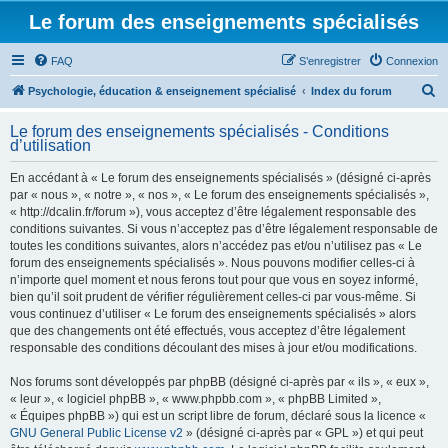
Le forum des enseignements spécialisés
FAQ
S’enregistrer
Connexion
R
Psychologie, éducation & enseignement spécialisé
Index du forum
e
Le forum des enseignements spécialisés - Conditions
c
d’utilisation
h
En accédant à « Le forum des enseignements spécialisés » (désigné ci-après
e
par « nous », « notre », « nos », « Le forum des enseignements spécialisés »,
r
« http://dcalin.fr/forum »), vous acceptez d’être légalement responsable des
conditions suivantes. Si vous n’acceptez pas d’être légalement responsable de
c
toutes les conditions suivantes, alors n’accédez pas et/ou n’utilisez pas « Le
h
forum des enseignements spécialisés ». Nous pouvons modifier celles-ci à
n’importe quel moment et nous ferons tout pour que vous en soyez informé,
e
bien qu’il soit prudent de vérifier régulièrement celles-ci par vous-même. Si
r
vous continuez d’utiliser « Le forum des enseignements spécialisés » alors
que des changements ont été effectués, vous acceptez d’être légalement
responsable des conditions découlant des mises à jour et/ou modifications.
Nos forums sont développés par phpBB (désigné ci-après par « ils », « eux »,
« leur », « logiciel phpBB », « www.phpbb.com », « phpBB Limited »,
« Équipes phpBB ») qui est un script libre de forum, déclaré sous la licence «
GNU General Public License v2
» (désigné ci-après par « GPL ») et qui peut