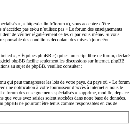
ialisés », « http://dcalin.fr/forum »), vous acceptez d’être
rs n’accédez pas et/ou n’utilisez pas « Le forum des enseignements
rudent de vérifier régulièrement celles-ci par vous-même. Si vous
 responsable des conditions découlant des mises à jour et/ou
ited », « Équipes phpBB ») qui est un script libre de forum, déclaré
ogiciel phpBB facilite seulement les discussions sur Internet. phpBB
ions au sujet de phpBB, veuillez consulter :
enu qui peut transgresser les lois de votre pays, du pays où « Le forum
c une notification à votre fournisseur d’accès à Internet si nous le
« Le forum des enseignements spécialisés » supprime, modifie, déplace
ns que vous avez saisies soient stockées dans notre base de données.
», ni phpBB ne pourront être tenus comme responsables en cas de