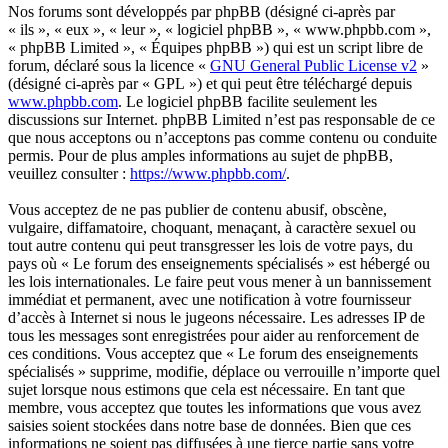
Nos forums sont développés par phpBB (désigné ci-après par
« ils », « eux », « leur », « logiciel phpBB », « www.phpbb.com »,
« phpBB Limited », « Équipes phpBB ») qui est un script libre de
forum, déclaré sous la licence «
GNU General Public License v2
»
(désigné ci-après par « GPL ») et qui peut être téléchargé depuis
www.phpbb.com
. Le logiciel phpBB facilite seulement les
discussions sur Internet. phpBB Limited n’est pas responsable de ce
que nous acceptons ou n’acceptons pas comme contenu ou conduite
permis. Pour de plus amples informations au sujet de phpBB,
veuillez consulter :
https://www.phpbb.com/
.
Vous acceptez de ne pas publier de contenu abusif, obscène,
vulgaire, diffamatoire, choquant, menaçant, à caractère sexuel ou
tout autre contenu qui peut transgresser les lois de votre pays, du
pays où « Le forum des enseignements spécialisés » est hébergé ou
les lois internationales. Le faire peut vous mener à un bannissement
immédiat et permanent, avec une notification à votre fournisseur
d’accès à Internet si nous le jugeons nécessaire. Les adresses IP de
tous les messages sont enregistrées pour aider au renforcement de
ces conditions. Vous acceptez que « Le forum des enseignements
spécialisés » supprime, modifie, déplace ou verrouille n’importe quel
sujet lorsque nous estimons que cela est nécessaire. En tant que
membre, vous acceptez que toutes les informations que vous avez
saisies soient stockées dans notre base de données. Bien que ces
informations ne soient pas diffusées à une tierce partie sans votre