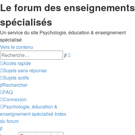
Le forum des enseignements
spécialisés
Un service du site Psychologie, éducation & enseignement
spécialisé
Vers le contenu
Recherche
Rechercher
avancée
Accès rapide
Sujets sans réponse
Sujets actifs
Rechercher
FAQ
Connexion
Psychologie, éducation &
enseignement spécialisé
Index
du forum
Rechercher