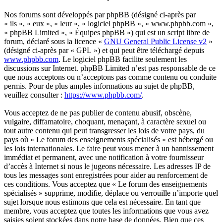
Nos forums sont développés par phpBB (désigné ci-après par
« ils », « eux », « leur », « logiciel phpBB », « www.phpbb.com »,
« phpBB Limited », « Équipes phpBB ») qui est un script libre de
forum, déclaré sous la licence «
GNU General Public License v2
»
(désigné ci-après par « GPL ») et qui peut être téléchargé depuis
www.phpbb.com
. Le logiciel phpBB facilite seulement les
discussions sur Internet. phpBB Limited n’est pas responsable de ce
que nous acceptons ou n’acceptons pas comme contenu ou conduite
permis. Pour de plus amples informations au sujet de phpBB,
veuillez consulter :
https://www.phpbb.com/
.
Vous acceptez de ne pas publier de contenu abusif, obscène,
vulgaire, diffamatoire, choquant, menaçant, à caractère sexuel ou
tout autre contenu qui peut transgresser les lois de votre pays, du
pays où « Le forum des enseignements spécialisés » est hébergé ou
les lois internationales. Le faire peut vous mener à un bannissement
immédiat et permanent, avec une notification à votre fournisseur
d’accès à Internet si nous le jugeons nécessaire. Les adresses IP de
tous les messages sont enregistrées pour aider au renforcement de
ces conditions. Vous acceptez que « Le forum des enseignements
spécialisés » supprime, modifie, déplace ou verrouille n’importe quel
sujet lorsque nous estimons que cela est nécessaire. En tant que
membre, vous acceptez que toutes les informations que vous avez
saisies soient stockées dans notre base de données. Bien que ces