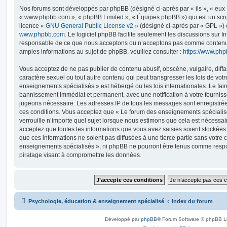
Nos forums sont développés par phpBB (désigné ci-après par « ils », « eux »,
« www.phpbb.com », « phpBB Limited », « Équipes phpBB ») qui est un script
licence «
GNU General Public License v2
» (désigné ci-après par « GPL ») 
www.phpbb.com
. Le logiciel phpBB facilite seulement les discussions sur I
responsable de ce que nous acceptons ou n’acceptons pas comme contenu 
amples informations au sujet de phpBB, veuillez consulter :
https://www.ph
Vous acceptez de ne pas publier de contenu abusif, obscène, vulgaire, diff
caractère sexuel ou tout autre contenu qui peut transgresser les lois de vot
enseignements spécialisés » est hébergé ou les lois internationales. Le fa
bannissement immédiat et permanent, avec une notification à votre fournisse
jugeons nécessaire. Les adresses IP de tous les messages sont enregistré
ces conditions. Vous acceptez que « Le forum des enseignements spécialis
verrouille n’importe quel sujet lorsque nous estimons que cela est nécessa
acceptez que toutes les informations que vous avez saisies soient stockée
que ces informations ne soient pas diffusées à une tierce partie sans votre
enseignements spécialisés », ni phpBB ne pourront être tenus comme respo
piratage visant à compromettre les données.
Psychologie, éducation & enseignement spécialisé
Index du forum
Développé par
phpBB
® Forum Software © phpBB L