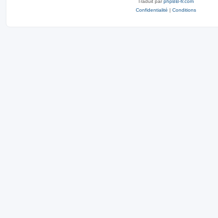
Traduit par
phpBB-fr.com
Confidentialité
|
Conditions