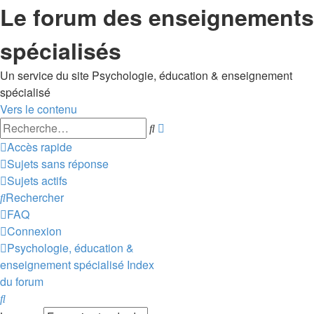
Le forum des enseignements
spécialisés
Un service du site Psychologie, éducation & enseignement
spécialisé
Vers le contenu
Recherche
Rechercher
avancée
Accès rapide
Sujets sans réponse
Sujets actifs
Rechercher
FAQ
Connexion
Psychologie, éducation &
enseignement spécialisé
Index
du forum
Rechercher