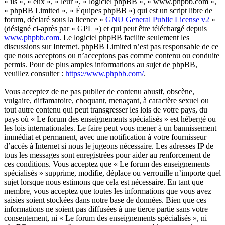
« ils », « eux », « leur », « logiciel phpBB », « www.phpbb.com »,
« phpBB Limited », « Équipes phpBB ») qui est un script libre de
forum, déclaré sous la licence «
GNU General Public License v2
»
(désigné ci-après par « GPL ») et qui peut être téléchargé depuis
www.phpbb.com
. Le logiciel phpBB facilite seulement les
discussions sur Internet. phpBB Limited n’est pas responsable de ce
que nous acceptons ou n’acceptons pas comme contenu ou conduite
permis. Pour de plus amples informations au sujet de phpBB,
veuillez consulter :
https://www.phpbb.com/
.
Vous acceptez de ne pas publier de contenu abusif, obscène,
vulgaire, diffamatoire, choquant, menaçant, à caractère sexuel ou
tout autre contenu qui peut transgresser les lois de votre pays, du
pays où « Le forum des enseignements spécialisés » est hébergé ou
les lois internationales. Le faire peut vous mener à un bannissement
immédiat et permanent, avec une notification à votre fournisseur
d’accès à Internet si nous le jugeons nécessaire. Les adresses IP de
tous les messages sont enregistrées pour aider au renforcement de
ces conditions. Vous acceptez que « Le forum des enseignements
spécialisés » supprime, modifie, déplace ou verrouille n’importe quel
sujet lorsque nous estimons que cela est nécessaire. En tant que
membre, vous acceptez que toutes les informations que vous avez
saisies soient stockées dans notre base de données. Bien que ces
informations ne soient pas diffusées à une tierce partie sans votre
consentement, ni « Le forum des enseignements spécialisés », ni