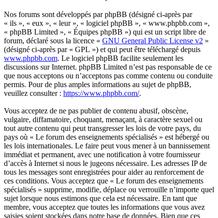
Nos forums sont développés par phpBB (désigné ci-après par
« ils », « eux », « leur », « logiciel phpBB », « www.phpbb.com »,
« phpBB Limited », « Équipes phpBB ») qui est un script libre de
forum, déclaré sous la licence «
GNU General Public License v2
»
(désigné ci-après par « GPL ») et qui peut être téléchargé depuis
www.phpbb.com
. Le logiciel phpBB facilite seulement les
discussions sur Internet. phpBB Limited n’est pas responsable de ce
que nous acceptons ou n’acceptons pas comme contenu ou conduite
permis. Pour de plus amples informations au sujet de phpBB,
veuillez consulter :
https://www.phpbb.com/
.
Vous acceptez de ne pas publier de contenu abusif, obscène,
vulgaire, diffamatoire, choquant, menaçant, à caractère sexuel ou
tout autre contenu qui peut transgresser les lois de votre pays, du
pays où « Le forum des enseignements spécialisés » est hébergé ou
les lois internationales. Le faire peut vous mener à un bannissement
immédiat et permanent, avec une notification à votre fournisseur
d’accès à Internet si nous le jugeons nécessaire. Les adresses IP de
tous les messages sont enregistrées pour aider au renforcement de
ces conditions. Vous acceptez que « Le forum des enseignements
spécialisés » supprime, modifie, déplace ou verrouille n’importe quel
sujet lorsque nous estimons que cela est nécessaire. En tant que
membre, vous acceptez que toutes les informations que vous avez
saisies soient stockées dans notre base de données. Bien que ces