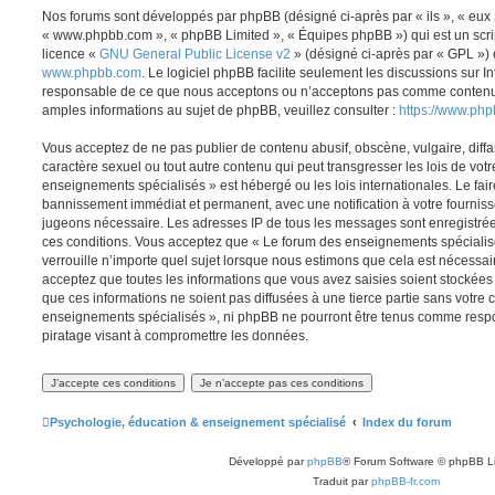
Nos forums sont développés par phpBB (désigné ci-après par « ils », « eux »,
« www.phpbb.com », « phpBB Limited », « Équipes phpBB ») qui est un script
licence «
GNU General Public License v2
» (désigné ci-après par « GPL ») 
www.phpbb.com
. Le logiciel phpBB facilite seulement les discussions sur I
responsable de ce que nous acceptons ou n’acceptons pas comme contenu 
amples informations au sujet de phpBB, veuillez consulter :
https://www.ph
Vous acceptez de ne pas publier de contenu abusif, obscène, vulgaire, diff
caractère sexuel ou tout autre contenu qui peut transgresser les lois de vot
enseignements spécialisés » est hébergé ou les lois internationales. Le fa
bannissement immédiat et permanent, avec une notification à votre fournisse
jugeons nécessaire. Les adresses IP de tous les messages sont enregistré
ces conditions. Vous acceptez que « Le forum des enseignements spécialis
verrouille n’importe quel sujet lorsque nous estimons que cela est nécessa
acceptez que toutes les informations que vous avez saisies soient stockée
que ces informations ne soient pas diffusées à une tierce partie sans votre
enseignements spécialisés », ni phpBB ne pourront être tenus comme respo
piratage visant à compromettre les données.
Psychologie, éducation & enseignement spécialisé
Index du forum
Développé par
phpBB
® Forum Software © phpBB L
Traduit par
phpBB-fr.com