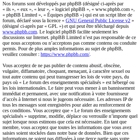
Nos forums sont développés par phpBB (désigné ci-après par
« ils », « eux », « leur », « logiciel phpBB », « www.phpbb.com »,
« phpBB Limited », « Équipes phpBB ») qui est un script libre de
forum, déclaré sous la licence «
GNU General Public License v2
»
(désigné ci-après par « GPL ») et qui peut être téléchargé depuis
www.phpbb.com
. Le logiciel phpBB facilite seulement les
discussions sur Internet. phpBB Limited n’est pas responsable de ce
que nous acceptons ou n’acceptons pas comme contenu ou conduite
permis. Pour de plus amples informations au sujet de phpBB,
veuillez consulter :
https://www.phpbb.com/
.
Vous acceptez de ne pas publier de contenu abusif, obscène,
vulgaire, diffamatoire, choquant, menaçant, à caractère sexuel ou
tout autre contenu qui peut transgresser les lois de votre pays, du
pays où « Le forum des enseignements spécialisés » est hébergé ou
les lois internationales. Le faire peut vous mener à un bannissement
immédiat et permanent, avec une notification à votre fournisseur
d’accès à Internet si nous le jugeons nécessaire. Les adresses IP de
tous les messages sont enregistrées pour aider au renforcement de
ces conditions. Vous acceptez que « Le forum des enseignements
spécialisés » supprime, modifie, déplace ou verrouille n’importe quel
sujet lorsque nous estimons que cela est nécessaire. En tant que
membre, vous acceptez que toutes les informations que vous avez
saisies soient stockées dans notre base de données. Bien que ces
informations ne soient pas diffusées à une tierce partie sans votre