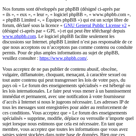
Nos forums sont développés par phpBB (désigné ci-après par
« ils », « eux », « leur », « logiciel phpBB », « www.phpbb.com »,
« phpBB Limited », « Équipes phpBB ») qui est un script libre de
forum, déclaré sous la licence «
GNU General Public License v2
»
(désigné ci-après par « GPL ») et qui peut être téléchargé depuis
www.phpbb.com
. Le logiciel phpBB facilite seulement les
discussions sur Internet. phpBB Limited n’est pas responsable de ce
que nous acceptons ou n’acceptons pas comme contenu ou conduite
permis. Pour de plus amples informations au sujet de phpBB,
veuillez consulter :
https://www.phpbb.com/
.
Vous acceptez de ne pas publier de contenu abusif, obscène,
vulgaire, diffamatoire, choquant, menaçant, à caractère sexuel ou
tout autre contenu qui peut transgresser les lois de votre pays, du
pays où « Le forum des enseignements spécialisés » est hébergé ou
les lois internationales. Le faire peut vous mener à un bannissement
immédiat et permanent, avec une notification à votre fournisseur
d’accès à Internet si nous le jugeons nécessaire. Les adresses IP de
tous les messages sont enregistrées pour aider au renforcement de
ces conditions. Vous acceptez que « Le forum des enseignements
spécialisés » supprime, modifie, déplace ou verrouille n’importe quel
sujet lorsque nous estimons que cela est nécessaire. En tant que
membre, vous acceptez que toutes les informations que vous avez
saisies soient stockées dans notre base de données. Bien que ces