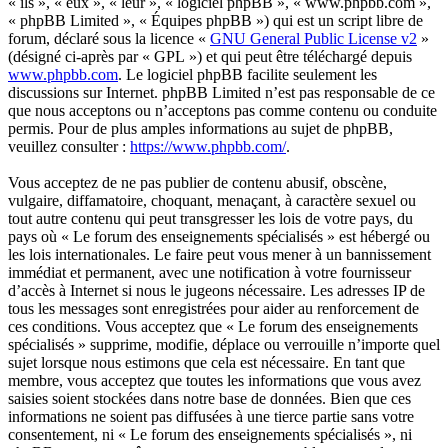
« ils », « eux », « leur », « logiciel phpBB », « www.phpbb.com »,
« phpBB Limited », « Équipes phpBB ») qui est un script libre de
forum, déclaré sous la licence «
GNU General Public License v2
»
(désigné ci-après par « GPL ») et qui peut être téléchargé depuis
www.phpbb.com
. Le logiciel phpBB facilite seulement les
discussions sur Internet. phpBB Limited n’est pas responsable de ce
que nous acceptons ou n’acceptons pas comme contenu ou conduite
permis. Pour de plus amples informations au sujet de phpBB,
veuillez consulter :
https://www.phpbb.com/
.
Vous acceptez de ne pas publier de contenu abusif, obscène,
vulgaire, diffamatoire, choquant, menaçant, à caractère sexuel ou
tout autre contenu qui peut transgresser les lois de votre pays, du
pays où « Le forum des enseignements spécialisés » est hébergé ou
les lois internationales. Le faire peut vous mener à un bannissement
immédiat et permanent, avec une notification à votre fournisseur
d’accès à Internet si nous le jugeons nécessaire. Les adresses IP de
tous les messages sont enregistrées pour aider au renforcement de
ces conditions. Vous acceptez que « Le forum des enseignements
spécialisés » supprime, modifie, déplace ou verrouille n’importe quel
sujet lorsque nous estimons que cela est nécessaire. En tant que
membre, vous acceptez que toutes les informations que vous avez
saisies soient stockées dans notre base de données. Bien que ces
informations ne soient pas diffusées à une tierce partie sans votre
consentement, ni « Le forum des enseignements spécialisés », ni